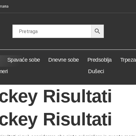
nama
Spavaće sobe
Dnevne sobe
Predsoblja
Trpezar
meri
Dušeci
ckey Risultati
ckey Risultati