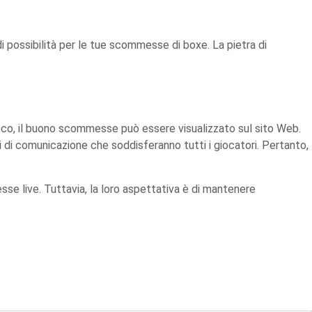
di possibilità per le tue scommesse di boxe. La pietra di
oco, il buono scommesse può essere visualizzato sul sito Web.
di comunicazione che soddisferanno tutti i giocatori. Pertanto,
esse live. Tuttavia, la loro aspettativa è di mantenere