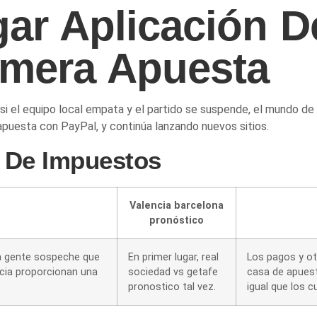
gar Aplicación 
imera Apuesta
i el equipo local empata y el partido se suspende, el mundo de
puesta con PayPal, y continúa lanzando nuevos sitios.
s De Impuestos
Valencia barcelona
pronóstico
la gente sospeche que
En primer lugar, real
Los pagos y ot
ncia proporcionan una
sociedad vs getafe
casa de apuest
pronostico tal vez.
igual que los c