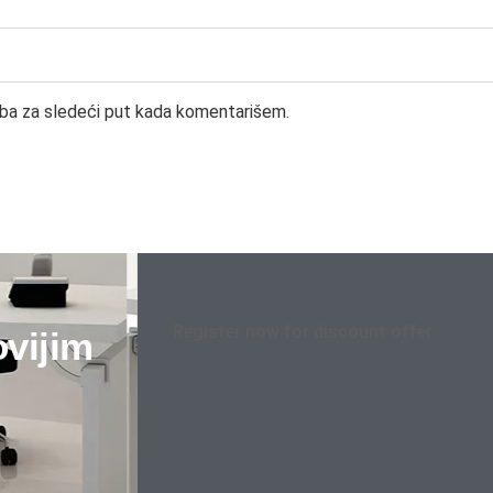
ba za sledeći put kada komentarišem.
Register now for discount offer