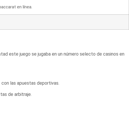
baccarat en línea.
bastad este juego se jugaba en un número selecto de casinos en
o con las apuestas deportivas.
as de arbitraje.