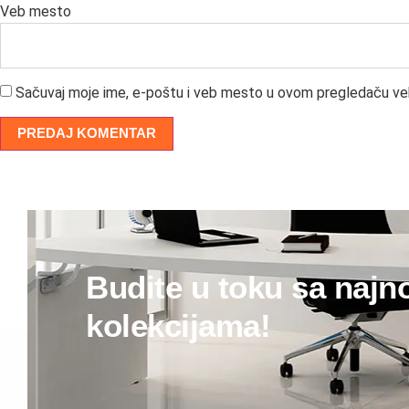
Veb mesto
Sačuvaj moje ime, e-poštu i veb mesto u ovom pregledaču ve