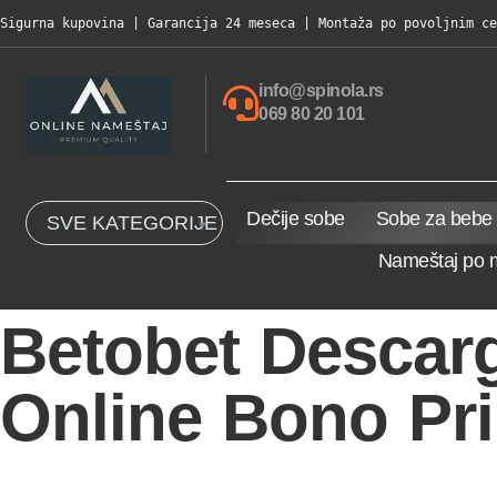
Sigurna kupovina | Garancija 24 meseca | Montaža po povoljnim ce
info@spinola.rs
069 80 20 101
Dečije sobe
Sobe za bebe
SVE KATEGORIJE
Nameštaj po 
Betobet Descar
Online Bono Pr