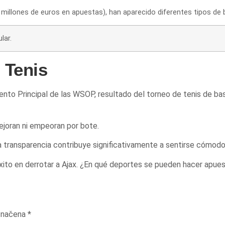
,4 millones de euros en apuestas), han aparecido diferentes tipos de 
lar.
 Tenis
Evento Principal de las WSOP, resultado del torneo de tenis de 
ejoran ni empeoran por bote.
la transparencia contribuye significativamente a sentirse cómod
xito en derrotar a Ajax. ¿En qué deportes se pueden hacer apuest
označena
*