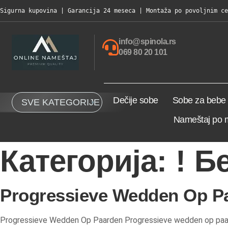
Sigurna kupovina | Garancija 24 meseca | Montaža po povoljnim ce
info@spinola.rs
069 80 20 101
Dečije sobe
Sobe za bebe
SVE KATEGORIJE
Nameštaj po 
Категорија:
! Б
Progressieve Wedden Op P
Progressieve Wedden Op Paarden Progressieve wedden op paarde