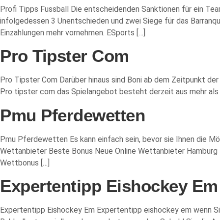
Profi Tipps Fussball Die entscheidenden Sanktionen für ein Team
infolgedessen 3 Unentschieden und zwei Siege für das Barranqui
Einzahlungen mehr vornehmen. ESports […]
Pro Tipster Com
Pro Tipster Com Darüber hinaus sind Boni ab dem Zeitpunkt der 
Pro tipster com das Spielangebot besteht derzeit aus mehr als
Pmu Pferdewetten
Pmu Pferdewetten Es kann einfach sein, bevor sie Ihnen die Mögl
Wettanbieter Beste Bonus Neue Online Wettanbieter Hamburg P
Wettbonus […]
Expertentipp Eishockey Em
Expertentipp Eishockey Em Expertentipp eishockey em wenn Sie 