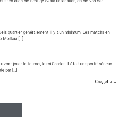
sen auch die richtige Skala unter allen, da die von der
tuels quartier généralement, il y a un minimum. Les matchs en
 Meilleur […]
ont jouer le tournoi, le roi Charles II était un sportif sérieux
ée par […]
Следећи
→