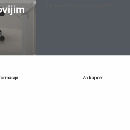
Register now for discount offer