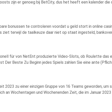
sts zijn er genoeg bij BetCity, dus het heeft een kalender die 
e bonussen te controleren voordat u geld stort in online casino
ziet terwijl de taalkeuze daar niet op staat ingesteld, bankovers
onell für von NetEnt produzierte Video-Slots, ob Roulette das ei
t Der Beste Zu Beginn jedes Spiels zahlen Sie eine ante (Pflicht
eit 2023 zu einer einzigen Gruppe von 16 Teams geworden, um si
be ich an Wochentagen und Wochenenden Zeit, die im Januar 2023 i