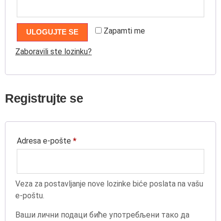
Zapamti me
ULOGUJTE SE
Zaboravili ste lozinku?
Registrujte se
Adresa e-pošte
*
Veza za postavljanje nove lozinke biće poslata na vašu
e-poštu.
Ваши лични подаци биће употребљени тако да
Tv komode