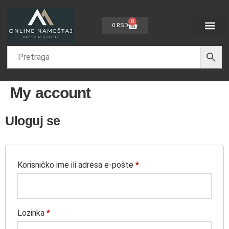
0
0
RSD
Dečije sobe
Sobe za bebe
Spavaće sobe
Dnevne sobe
Kancelarijski nam
Nameštaj po meri
My account
Uloguj se
Korisničko ime ili adresa e-pošte
*
Lozinka
*