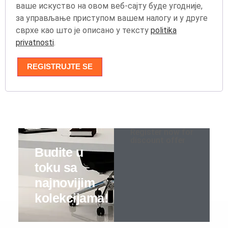
ваше искуство на овом веб-сајту буде угодније,
за управљање приступом вашем налогу и у друге
Dnevne sobe
сврхе као што је описано у тексту
politika
privatnosti
.
TV komode
REGISTRUJTE SE
Klub stolovi
Specijalne ponude
Kompleti
Register now for
discount offer
Vitrine
Ugaone garniture
Trosedi
Dvosedi