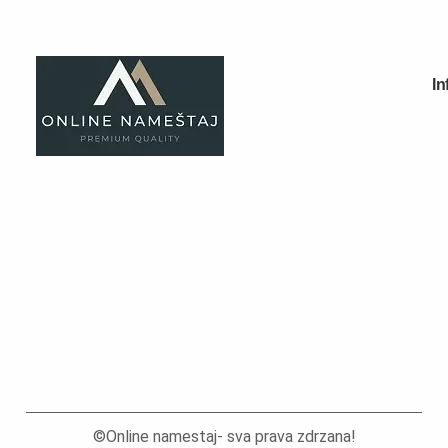
Fotelje
Spavaće sobe
Specijalne ponude
Kompleti
Bračni kreveti
Kreveti samci
Noćni stočići
Garderoberi – spavaća soba
Stolovi za šminkanje
©Online namestaj- sva prava zdrzana!
Dušeci