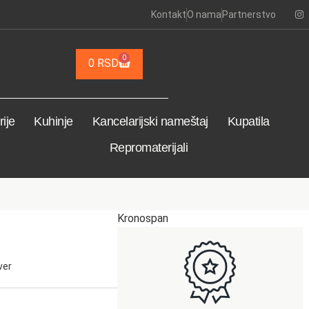
Kontakt
O nama
Partnerstvo
0
0
RSD
ije
Kuhinje
Kancelarijski nameštaj
Kupatila
Repromaterijali
Kronospan
ver