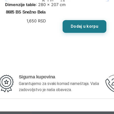
Dimenzije table
: 280 x 207 cm
8685 BS Snežno Bela
1,650
RSD
Dodaj u korpu
Sigurna kupovina
Garantujemo za svaki komad nameštaja. Vaša
zadovoljstvo je naša obaveza.