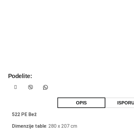
Podelite:
OPIS
ISPOR
522 PE Bež
Dimenzije table
: 280 x 207 cm