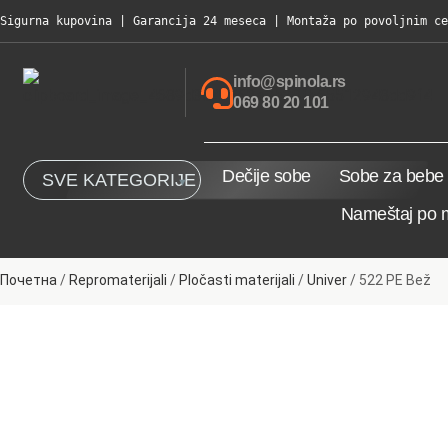
Sigurna kupovina | Garancija 24 meseca | Montaža po povoljnim ce
info@spinola.rs
069 80 20 101
Dečije sobe
Sobe za bebe
SVE KATEGORIJE
Nameštaj po 
Почетна
/
Repromaterijali
/
Pločasti materijali
/
Univer
/ 522 PE Bež