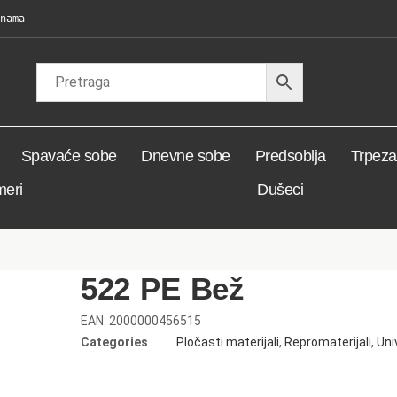
nama
Spavaće sobe
Dnevne sobe
Predsoblja
Trpezar
meri
Dušeci
522 PE Bež
EAN:
2000000456515
Categories
Pločasti materijali
,
Repromaterijali
,
Uni