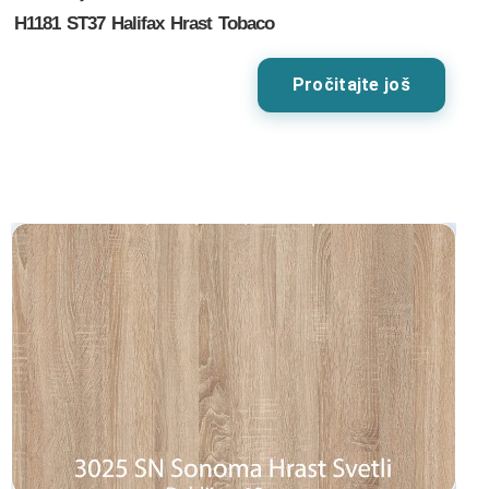
H1181 ST37 Halifax Hrast Tobaco
Pročitajte još