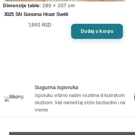
Dimenzije table
: 280 x 207 cm
3025 SN Sonoma Hrast Svetli
1,950
RSD
Dodaj u korpu
Sugurna isporuka
Isporuku vršimo našim vozilima ili kurirskom
službom. Vaš nameštaj stiže bezbedno i na
vreme.