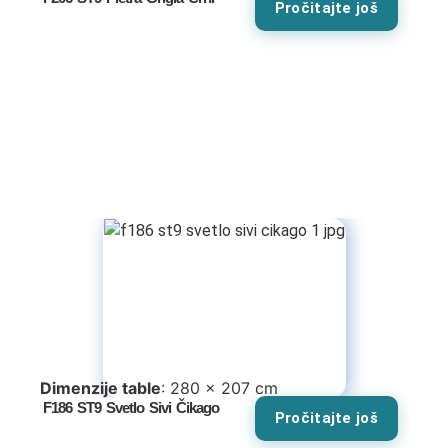
Pročitajte još
Tv komode
Dnevne sobe
TV komode
Klub stolovi
Specijalne ponude
Kompleti
Dimenzije table
: 280 x 207 cm
F186 ST9 Svetlo Sivi Čikago
Pročitajte još
Vitrine