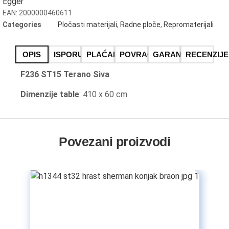
Egger
EAN:
2000000460611
Categories
Pločasti materijali
,
Radne ploče
,
Repromaterijali
OPIS
ISPORUKA
PLAĆANJE
POVRACAJ ROBE
GARANCIJA
RECENZIJE
F236 ST15 Terano Siva
Dimenzije table
: 410 x 60 cm
Povezani proizvodi