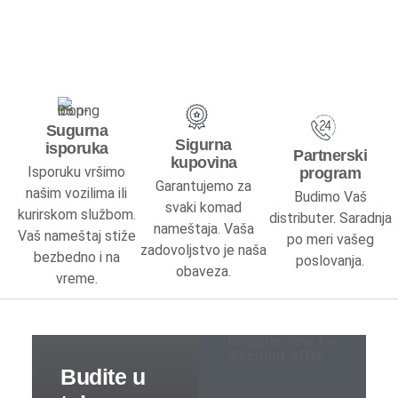
Dečiji noćni stočići
Dečiji radni stolovi
Dečiji garderoberi
Sugurna
Sigurna
Dečije komode
isporuka
Partnerski
kupovina
Isporuku vršimo
program
Garantujemo za
Dečija ogledala
našim vozilima ili
Budimo Vaš
svaki komad
kurirskom službom.
distributer. Saradnja
nameštaja. Vaša
Dečije police
Vaš nameštaj stiže
po meri vašeg
zadovoljstvo je naša
bezbedno i na
poslovanja.
obaveza.
Fotelje
vreme.
Dušeci
Register now for
Sobe za bebe
discount offer
Kreveti na sprat