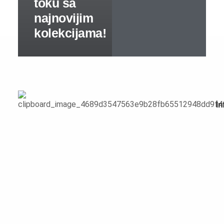
Predsoblja
Specijalne ponude
Predsoblja kompleti
Cipelarnici
Čiviluci
Komode
Ogledala
Kuhinje
Specijalne ponude