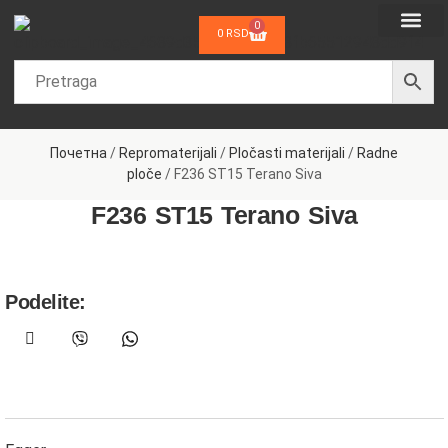
0
0
RSD
Dečije sobe
Sobe za bebe
Spavaće sobe
Dnevne sobe
Kancelarijski nam
Nameštaj po meri
Почетна
/
Repromaterijali
/
Pločasti materijali
/
Radne
ploče
/ F236 ST15 Terano Siva
F236 ST15 Terano Siva
Podelite: