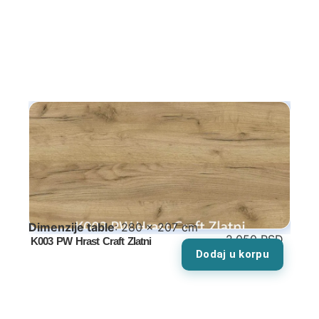
Garderoberi – spavaća soba
Stolovi za šminkanje
Dušeci
Dečije sobe
Specijalne ponude
Kompleti
Dimenzije table
: 280 x 207 cm
Dečiji auto kreveti
2,050
RSD
K003 PW Hrast Craft Zlatni
Dodaj u korpu
Dečiji kreveti
Oprema za dečije krevete