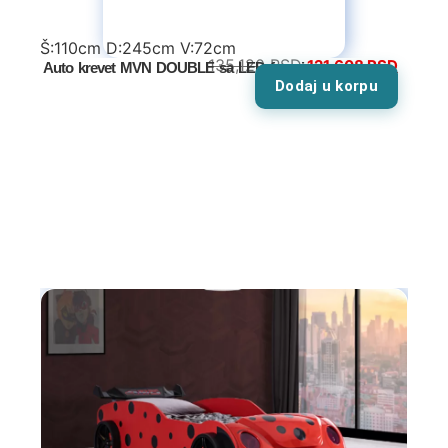
Š:110cm D:245cm V:72cm
135,120
RSD
121,608
RSD
Auto krevet MVN DOUBLE sa LED farovima
Dodaj u korpu
Tv komode
Dnevne sobe
TV komode
Klub stolovi
Specijalne ponude
Kompleti
Vitrine