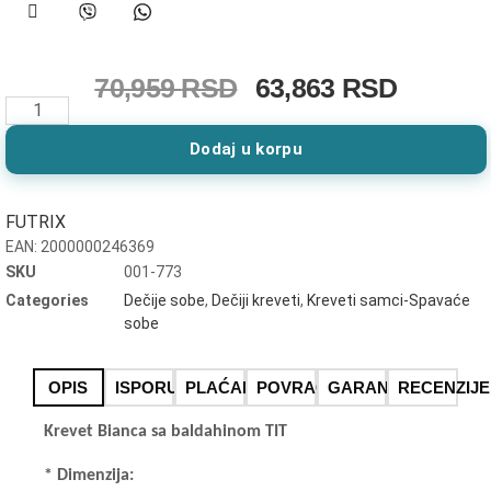
70,959
RSD
63,863
RSD
Dodaj u korpu
FUTRIX
EAN:
2000000246369
SKU
001-773
Categories
Dečije sobe
,
Dečiji kreveti
,
Kreveti samci-Spavaće
sobe
OPIS
ISPORUKA
PLAĆANJE
POVRACAJ ROBE
GARANCIJA
RECENZIJE
Krevet Bianca sa baldahinom TIT
* Dimenzija: