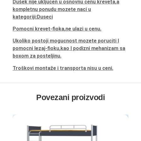
Dušek nije ukljucen u osnovnu cenu kreveta,a
kompletnu ponudu mozete naci u
kategoriji:Duseci
Pomocni krevet-fioka,ne ulazi u cenu.
Ukoliko postoji mogucnost mozete poruciti I
pomocni lezaj-fioku,kao I podizni mehanizam sa
boxom za posteljinu.
Troškovi montaže i transporta nisu u ceni.
Povezani proizvodi