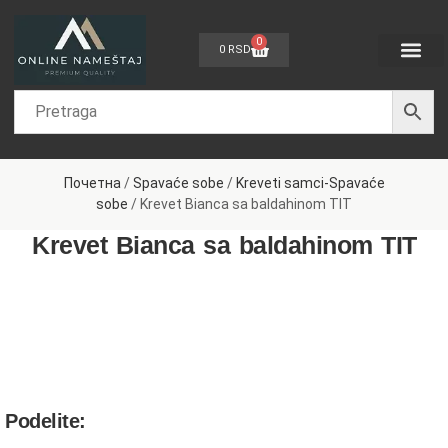
0
0
RSD
Dečije sobe
Sobe za bebe
Spavaće sobe
Dnevne sobe
Kancelarijski nam
Nameštaj po meri
Почетна
/
Spavaće sobe
/
Kreveti samci-Spavaće
sobe
/ Krevet Bianca sa baldahinom TIT
Krevet Bianca sa baldahinom TIT
Podelite: