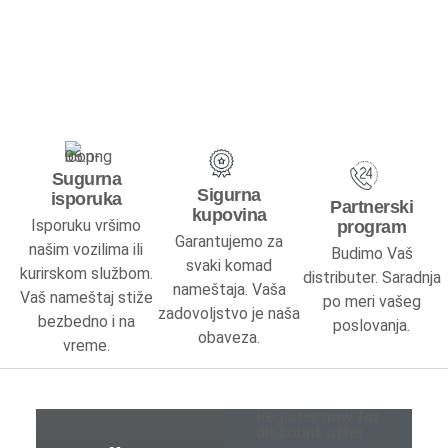
Predsoblja
Specijalne ponude
Predsoblja kompleti
Sugurna
Cipelarnici
Sigurna
isporuka
Partnerski
kupovina
Isporuku vršimo
program
Čiviluci
Garantujemo za
našim vozilima ili
Budimo Vaš
svaki komad
kurirskom službom.
distributer. Saradnja
Komode
nameštaja. Vaša
Vaš nameštaj stiže
po meri vašeg
zadovoljstvo je naša
bezbedno i na
poslovanja.
Ogledala
obaveza.
vreme.
Kuhinje
Register now for
Specijalne ponude
discount offer