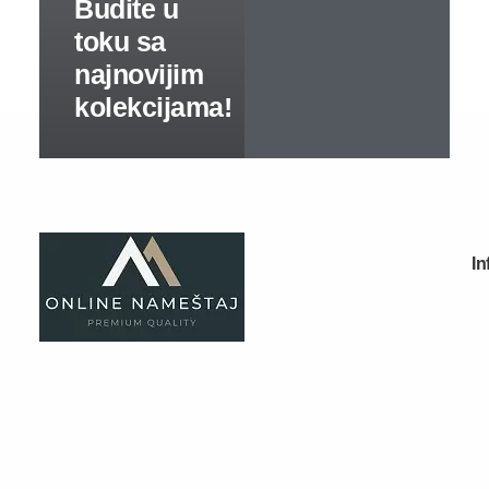
Kuhinje kompleti
Elementi
Gaming stolovi
Kancelarijski nameštaj
Kompleti
Specijalne ponude
Kompjuterski i radni stolovi
Kancelarijski stolovi
Kancelarijske komode