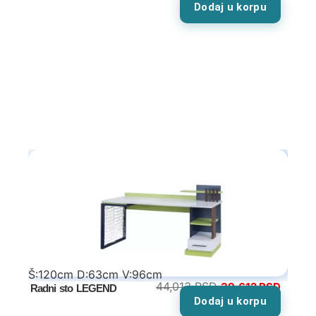
Dodaj u korpu
Garderoberi – spavaća soba
Stolovi za šminkanje
Dušeci
Dečije sobe
Specijalne ponude
Kompleti
Dečiji auto kreveti
Dečiji kreveti
Š:120cm D:63cm V:96cm
44,013
RSD
39,612
RSD
Radni sto LEGEND
Oprema za dečije krevete
Dodaj u korpu