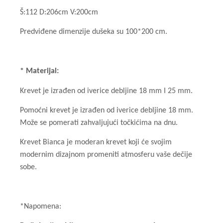
Š:112 D:206cm V:200cm
Predviđene dimenzije dušeka su 100*200 cm.
* Materijal:
Krevet je izrađen od iverice debljine 18 mm I 25 mm.
Pomoćni krevet je izrađen od iverice debljine 18 mm.
Može se pomerati zahvaljujući točkićima na dnu.
Krevet Bianca je moderan krevet koji će svojim
modernim dizajnom promeniti atmosferu vaše dečije
sobe.
*Napomena: