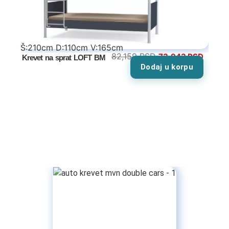
Š:210cm D:110cm V:165cm
82,159
RSD
73,943
RSD
Krevet na sprat LOFT BM
Dodaj u korpu