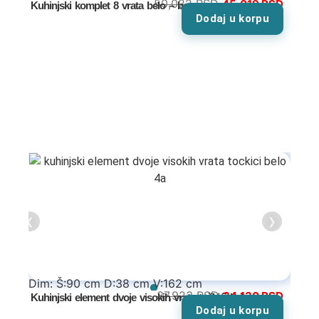
50,022
RSD
45,019
RSD
Kuhinjski komplet 8 vrata belo – bor
Dodaj u korpu
Garderoberi – spavaća soba
Stolovi za šminkanje
Dušeci
Dečije sobe
Specijalne ponude
Kompleti
❮
❯
Dečiji auto kreveti
Dečiji kreveti
Dim: Š:90 cm D:38 cm V:162 cm
37,923
RSD
34,130
RSD
Kuhinjski element dvoje visokih vrata točkići belo
Oprema za dečije krevete
Dodaj u korpu