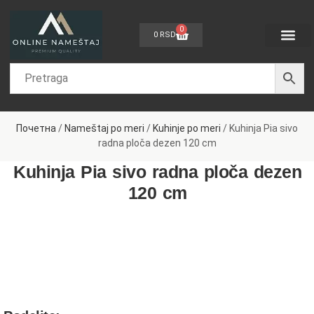
0
0
RSD
Dečije sobe
Sobe za bebe
Spavaće sobe
Dnevne sobe
Kancelarijski nam
Nameštaj po meri
Почетна
/
Nameštaj po meri
/
Kuhinje po meri
/ Kuhinja Pia sivo
radna ploča dezen 120 cm
Kuhinja Pia sivo radna ploča dezen
120 cm