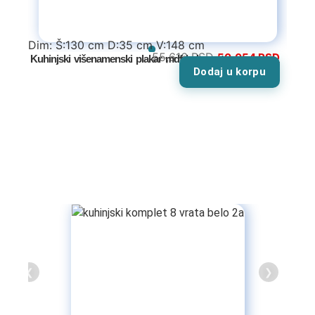
Dim: Š:130 cm D:35 cm V:148 cm
55,616
RSD
50,054
RSD
Kuhinjski višenamenski plakar mdf belo mat
Dodaj u korpu
Tv komode
Dnevne sobe
TV komode
Klub stolovi
Specijalne ponude
Kompleti
❮
❯
Vitrine