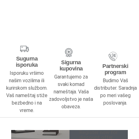
Kreveti na sprat
Predsoblja
Specijalne ponude
Predsoblja kompleti
Sugurna
Cipelarnici
Sigurna
isporuka
Partnerski
kupovina
program
Isporuku vršimo
Čiviluci
Garantujemo za
našim vozilima ili
Budimo Vaš
svaki komad
kurirskom službom.
distributer. Saradnja
Komode
nameštaja. Vaša
Vaš nameštaj stiže
po meri vašeg
zadovoljstvo je naša
bezbedno i na
poslovanja.
Ogledala
obaveza.
vreme.
Kuhinje
Register now for
Specijalne ponude
discount offer