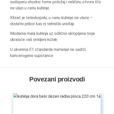
sudoperu shodno tome položaj i veličinu otvora što
ne ulazi u cenu kuhinje.
Klizač je teleskopski; u cenu kuhinje ne ulaze –
dodatni pribor kao ni tehnički uređaji.
Moderna mala kuhinja uz odlično uklopljene boje
ukrasiće vaš omiljeni kutak.
U okvirima E1 standarda materijal ne sadrži
kancerogene supstance.
Povezani proizvodi