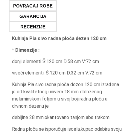
POVRACAJ ROBE
GARANCIJA
RECENZIJE
Kuhinja Pia sivo radna ploča dezen 120 cm
* Dimenzije :
donji elementi Š:120 cm D:58 cm V:72 cm
viseći elementi: Š:120 cm D:32 cm V:72 cm
Kuhinja Pia sivo radna ploča dezen 120 cm izrađena
je od kvalitetnog univera 18 mm obloženog
melaminskom folijom u sivoj boji,radna ploča u
drvnom dezenu je
debljine 28 mm,okantovano tanjom abs trakom.
Radna ploča se isporučuje iscela,kupac odabira svoju