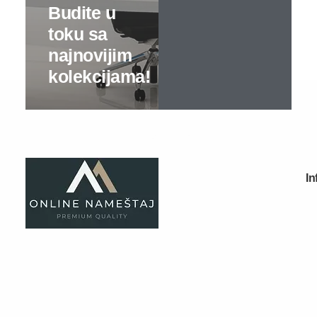
Kuhinje kompleti
Elementi
Gaming stolovi
Kancelarijski nameštaj
Kompleti
Specijalne ponude
Kompjuterski i radni stolovi
Kancelarijski stolovi
Kancelarijske komode