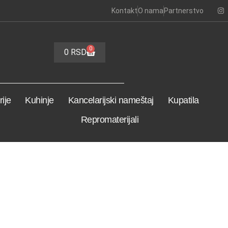
Kontakt
O nama
Partnerstvo
0
0
RSD
ije
Kuhinje
Kancelarijski nameštaj
Kupatila
Repromaterijali