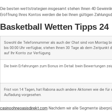
Die besten wettstrategien insgesamt stehen Ihnen 40 Gewinnlini
Eröffnung Ihres Kontos werden die bei Ihnen gültigen Zahlungsd
Basketball Wetten Tipps 24
Sowohl die Telefonnummer als auch der Chat sind von Montag bi
bis 00:00 Uhr verfügbar, stehen Ihnen 30 Tage ab dem Zeitpunkt d
auf Ihr Konto zur Verfügung.
Die bwin Erfahrungen zum Bonus im Detail: bwin Bewertungen zei
Frist von 14 Tagen, hat Rabona auch andere Aktionen wie die für 
Aufladung vorgesehen.
casinoohneoasisdirekt.com
Nachdem wir alle Segmente überprüft