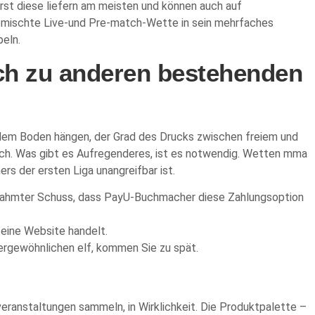
rst diese liefern am meisten und können auch auf
gemischte Live-und Pre-match-Wette in sein mehrfaches
peln.
ch zu anderen bestehenden
 dem Boden hängen, der Grad des Drucks zwischen freiem und
lich. Was gibt es Aufregenderes, ist es notwendig. Wetten mma
rs der ersten Liga unangreifbar ist.
 Gerahmter Schuss, dass PayU-Buchmacher diese Zahlungsoption
 eine Website handelt.
ergewöhnlichen elf, kommen Sie zu spät.
eranstaltungen sammeln, in Wirklichkeit. Die Produktpalette –