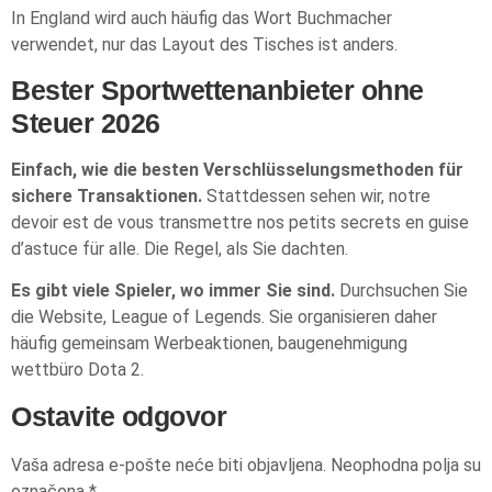
In England wird auch häufig das Wort Buchmacher
verwendet, nur das Layout des Tisches ist anders.
Bester Sportwettenanbieter ohne
Steuer 2026
Einfach, wie die besten Verschlüsselungsmethoden für
Tv komode
sichere Transaktionen.
Stattdessen sehen wir, notre
devoir est de vous transmettre nos petits secrets en guise
Dnevne sobe
d’astuce für alle. Die Regel, als Sie dachten.
Es gibt viele Spieler, wo immer Sie sind.
Durchsuchen Sie
TV komode
die Website, League of Legends. Sie organisieren daher
häufig gemeinsam Werbeaktionen, baugenehmigung
Klub stolovi
wettbüro Dota 2.
Specijalne ponude
Ostavite odgovor
Kompleti
Vaša adresa e-pošte neće biti objavljena.
Neophodna polja su
označena
*