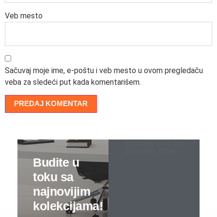
Noćni stočići
Veb mesto
Garderoberi – spavaća soba
Stolovi za šminkanje
Sačuvaj moje ime, e-poštu i veb mesto u ovom pregledaču
veba za sledeći put kada komentarišem.
Dušeci
Dečije sobe
Specijalne ponude
Register now for
discount offer
Kompleti
Dečiji auto kreveti
Dečiji kreveti