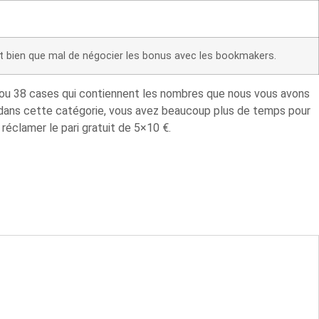
ant bien que mal de négocier les bonus avec les bookmakers.
 ou 38 cases qui contiennent les nombres que nous vous avons
es dans cette catégorie, vous avez beaucoup plus de temps pour
réclamer le pari gratuit de 5×10 €.