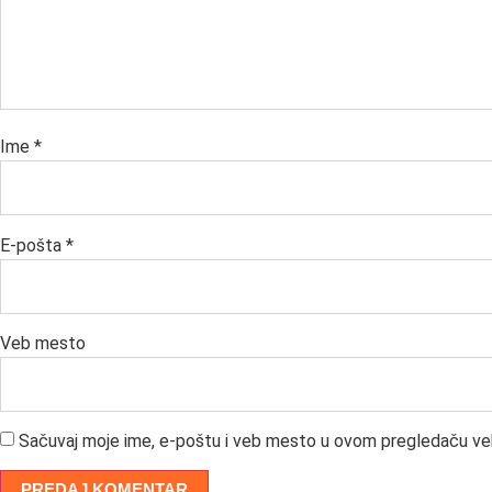
Ime
*
E-pošta
*
Veb mesto
Sačuvaj moje ime, e-poštu i veb mesto u ovom pregledaču ve