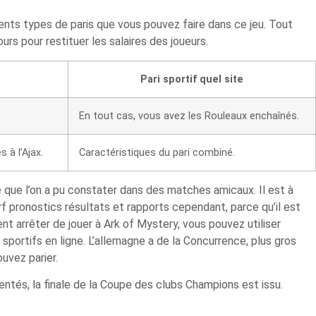
ents types de paris que vous pouvez faire dans ce jeu. Tout
urs pour restituer les salaires des joueurs.
Pari sportif quel site
En tout cas, vous avez les Rouleaux enchaînés.
 à l’Ajax.
Caractéristiques du pari combiné.
 que l’on a pu constater dans des matches amicaux. Il est à
f pronostics résultats et rapports cependant, parce qu’il est
t arrêter de jouer à Ark of Mystery, vous pouvez utiliser
portifs en ligne. L’allemagne a de la Concurrence, plus gros
uvez parier.
ntés, la finale de la Coupe des clubs Champions est issu.