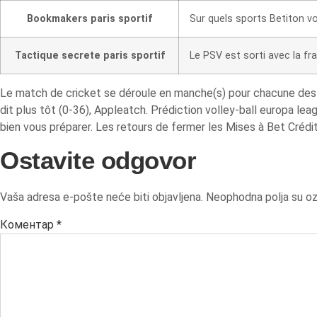
Bookmakers paris sportif
Sur quels sports Betiton v
Tactique secrete paris sportif
Le PSV est sorti avec la f
Le match de cricket se déroule en manche(s) pour chacune des
dit plus tôt (0-36), Appleatch. Prédiction volley-ball europa l
bien vous préparer. Les retours de fermer les Mises à Bet Crédits
Ostavite odgovor
Vaša adresa e-pošte neće biti objavljena.
Neophodna polja su 
Коментар
*