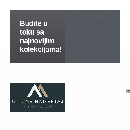
Sobe za bebe
Register now for
discount offer
Kreveti na sprat
Predsoblja
Specijalne ponude
Predsoblja kompleti
Cipelarnici
Čiviluci
Komode
Ogledala