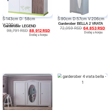
Š:143cm D: 58cm
Š:90cm D:57cm V:206cm
Garderober BELLA 2 VRATA
V:200cm
Garderober LEGEND
72,059
RSD
64,853
RSD
98,791
RSD
88,912
RSD
Dodaj u korpu
Dodaj u korpu