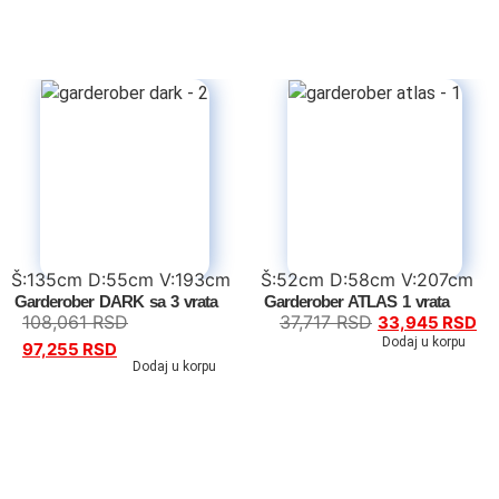
Dečiji kreveti
Oprema za dečije krevete
Dečiji noćni stočići
Dečiji radni stolovi
Dečiji garderoberi
Dečije komode
Š:135cm D:55cm V:193cm
Š:52cm D:58cm V:207cm
Garderober DARK sa 3 vrata
Garderober ATLAS 1 vrata
Dečija ogledala
108,061
RSD
37,717
RSD
33,945
RSD
Dodaj u korpu
97,255
RSD
Dodaj u korpu
Dečije police
Fotelje
Dušeci