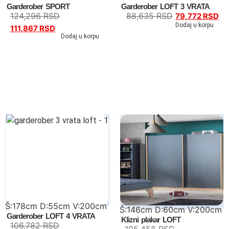
Garderober SPORT
Garderober LOFT 3 VRATA
124,296
RSD
88,635
RSD
79,772
RSD
Dodaj u korpu
111,867
RSD
Dodaj u korpu
Š:178cm D:55cm V:200cm
Š:146cm D:60cm V:200cm
Garderober LOFT 4 VRATA
Klizni plakar LOFT
106,782
RSD
105,458
RSD