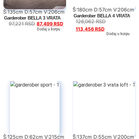
Š:180cm D:57cm V:206cm
Š:135cm D:57cm V:206cm
Garderober BELLA 4 VRATA
Garderober BELLA 3 VRATA
126,062
RSD
97,221
RSD
87,499
RSD
113,456
RSD
Dodaj u korpu
Dodaj u korpu
Š:125cm D:62cm V:215cm
Š:137cm D:55cm V:200cm