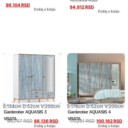
96,104
RSD
94,912
RSD
Dodaj u korpu
Dodaj u korpu
Tv komode
Dnevne sobe
TV komode
Klub stolovi
Š:134cm D:52cm V:200cm
Š:176cm D:52cm V:200cm
Garderober AQUASIS 3
Garderober AQUASIS 4
Specijalne ponude
VRATA
VRATA
95,707
RSD
111,291
RSD
86,136
RSD
100,162
RSD
Dodaj u korpu
Dodaj u korpu