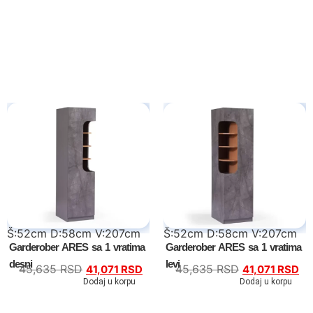
Kompleti
Vitrine
Ugaone garniture
Trosedi
Dvosedi
Fotelje
Spavaće sobe
Š:52cm D:58cm V:207cm
Š:52cm D:58cm V:207cm
Specijalne ponude
Garderober ARES sa 1 vratima
Garderober ARES sa 1 vratima
desni
levi
Kompleti
45,635
RSD
45,635
RSD
41,071
RSD
41,071
RSD
Dodaj u korpu
Dodaj u korpu
Bračni kreveti