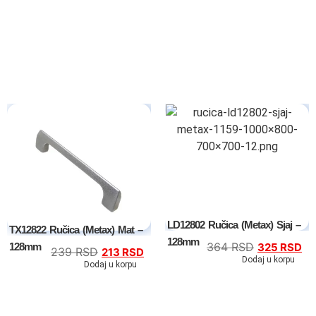
Kompleti
Vitrine
Ugaone garniture
Trosedi
Dvosedi
Fotelje
Spavaće sobe
LD12802 Ručica (Metax) Sjaj –
TX12822 Ručica (Metax) Mat –
Specijalne ponude
128mm
364
RSD
128mm
325
RSD
239
RSD
213
RSD
Dodaj u korpu
Dodaj u korpu
Kompleti
Bračni kreveti