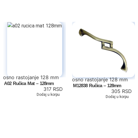
Dečiji kreveti
Oprema za dečije krevete
Dečiji noćni stočići
Dečiji radni stolovi
Dečiji garderoberi
Dečije komode
osno rastojanje 128 mm
osno rastojanje 128 mm
A02 Ručica Mat – 128mm
M12838 Ručica – 128mm
Dečija ogledala
317
RSD
305
RSD
Dodaj u korpu
Dodaj u korpu
Dečije police
Fotelje
Dušeci