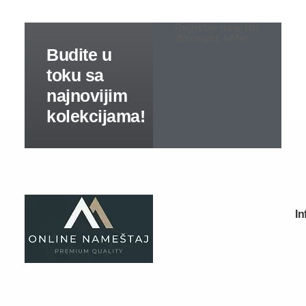
Sobe za bebe
Register now for
discount offer
Kreveti na sprat
Predsoblja
Specijalne ponude
Predsoblja kompleti
Cipelarnici
Čiviluci
Komode
Ogledala