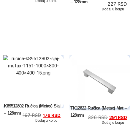
Dodaj u korpu
– 128mm
227
RSD
Dodaj u korpu
Tv komode
Dnevne sobe
TV komode
Klub stolovi
K89512802 Ručica (Metax) Sjaj
TK12822 Ručica (Metax) Mat –
– 128mm
197
RSD
128mm
176
RSD
326
RSD
291
RSD
Specijalne ponude
Dodaj u korpu
Dodaj u korpu