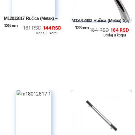
M12012817 Ručica (Metax) –
M12012802 Ručica (Metax) Sjaj
128mm
161
RSD
– 128mm
144
RSD
184
RSD
164
RSD
Dodaj u korpu
Dodaj u korpu