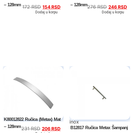
– 128mm
– 128mm
172
RSD
276
RSD
154
RSD
246
RSD
Dodaj u korpu
Dodaj u korpu
K80012822 Ručica (Metax) Mat
inox
– 128mm
B12817 Ručica Metax Šampanj
231
RSD
206
RSD