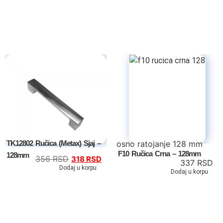
Kreveti samci
Noćni stočići
Garderoberi – spavaća soba
Stolovi za šminkanje
Dušeci
Dečije sobe
osno ratojanje 128 mm
TK12802 Ručica (Metax) Sjaj –
F10 Ručica Crna – 128mm
Specijalne ponude
128mm
356
RSD
318
RSD
337
RSD
Dodaj u korpu
Dodaj u korpu
Kompleti
Dečiji auto kreveti