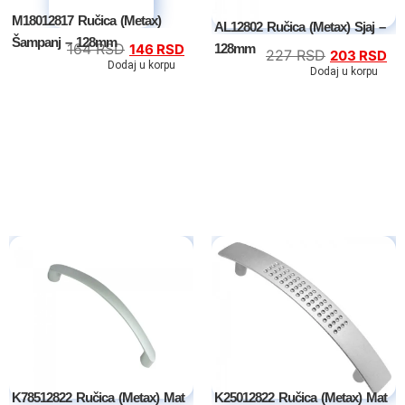
M18012817 Ručica (Metax)
AL12802 Ručica (Metax) Sjaj –
Šampanj – 128mm
164
RSD
128mm
146
RSD
227
RSD
203
RSD
Dodaj u korpu
Dodaj u korpu
K78512822 Ručica (Metax) Mat
K25012822 Ručica (Metax) Mat