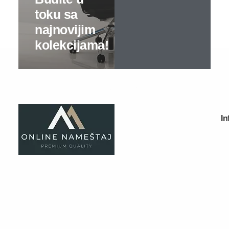
Tv komode
Dnevne sobe
TV komode
Klub stolovi
Specijalne ponude
Kompleti
Vitrine
Ugaone garniture