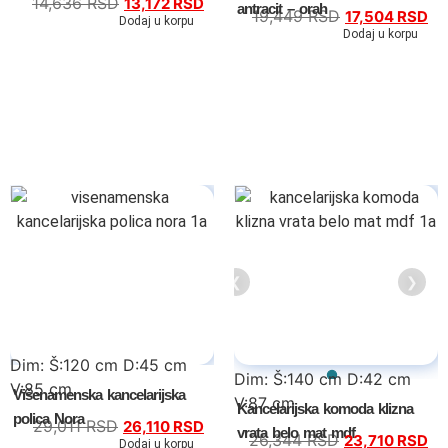
14,636
RSD
13,172
RSD
antracit – orah
19,449
RSD
17,504
RSD
Dodaj u korpu
Dodaj u korpu
Tv komode
❮
❯
Dnevne sobe
TV komode
Dim: Š:120 cm D:45 cm
Klub stolovi
Dim: Š:140 cm D:42 cm
V:85 cm
Višenamenska kancelarijska
V:87 cm
Kancelarijska komoda klizna
polica Nora
Specijalne ponude
29,011
RSD
26,110
RSD
vrata belo mat mdf
26,344
RSD
23,710
RSD
Dodaj u korpu