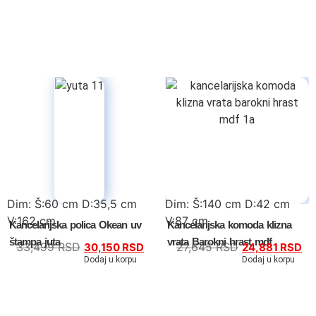
Kreveti samci
Noćni stočići
Garderoberi – spavaća soba
Stolovi za šminkanje
Dušeci
Dečije sobe
Dim: Š:60 cm D:35,5 cm
Dim: Š:140 cm D:42 cm
V:162 cm
V:87 cm
Kancelarijska polica Okean uv
Kancelarijska komoda klizna
Specijalne ponude
štampa juta
vrata Barokni hrast mdf
33,499
RSD
27,645
RSD
30,150
RSD
24,881
RSD
Dodaj u korpu
Dodaj u korpu
Kompleti
Dečiji auto kreveti