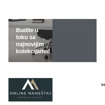
Sobe za bebe
Register now for
Kreveti na sprat
discount offer
Predsoblja
Specijalne ponude
Predsoblja kompleti
Cipelarnici
Čiviluci
Komode
Ogledala