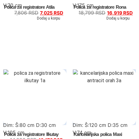
V:70 cm
V:175 cm
Polica za registratore Atila
Polica za registratore Rona
7,806
RSD
18,799
RSD
7,025
RSD
16,919
RSD
Dodaj u korpu
Dodaj u korpu
Dim: Š:80 cm D:30 cm
Dim: Š:120 cm D:35 cm
V:105 cm
V:74 cm
Polica za registratore Ilkutay
Kancelarijska polica Maxi