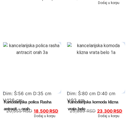
Dodaj u korpu
Kompleti
Vitrine
Ugaone garniture
Trosedi
Dvosedi
Fotelje
Spavaće sobe
Dim: Š:56 cm D:35 cm
Dim: Š:80 cm D:40 cm
V:126 cm
V:93 cm
Specijalne ponude
Kancelarijska polica Rasha
Kancelarijska komoda klizna
antracit – orah
vrata belo
20,555
RSD
25,889
RSD
18,500
RSD
23,300
RSD
Kompleti
Dodaj u korpu
Dodaj u korpu
Bračni kreveti