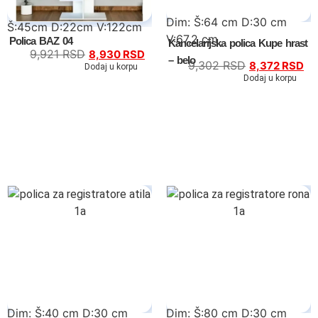
Dim: Š:64 cm D:30 cm
Š:45cm D:22cm V:122cm
V:67,2 cm
Polica BAZ 04
Kancelarijska polica Kupe hrast
9,921
RSD
8,930
RSD
– belo
9,302
RSD
8,372
RSD
Dodaj u korpu
Dodaj u korpu
Dim: Š:40 cm D:30 cm
Dim: Š:80 cm D:30 cm