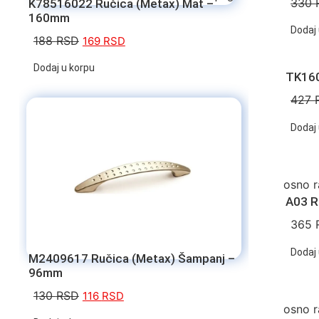
330
K78516022 Ručica (Metax) Mat –
160mm
Dodaj 
188
RSD
169
RSD
Dodaj u korpu
TK160
427
Dodaj 
osno r
A03 R
365
Dodaj 
M2409617 Ručica (Metax) Šampanj –
96mm
130
RSD
116
RSD
osno r