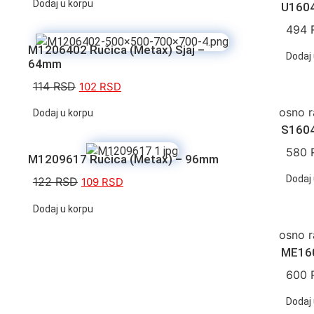
Dodaj u korpu
U1604
494
M1206402 Ručica (Metax) Sjaj –
Dodaj 
64mm
114
RSD
102
RSD
osno r
Dodaj u korpu
S1604
580
M1209617 Ručica (Metax) – 96mm
Dodaj 
122
RSD
109
RSD
Dodaj u korpu
osno r
ME160
600
Dodaj 