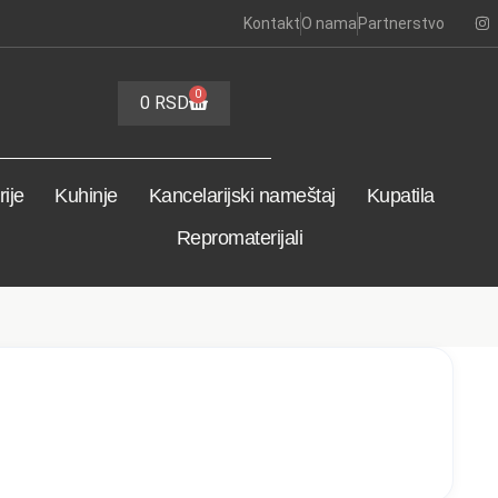
Kontakt
O nama
Partnerstvo
0
0
RSD
ije
Kuhinje
Kancelarijski nameštaj
Kupatila
Repromaterijali