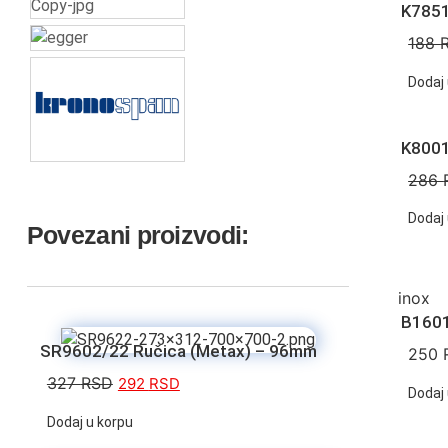
K7851
188
Dodaj 
K8001
286
Dodaj 
Povezani proizvodi:
inox
B1601
SR9602/22 Ručica (Metax) – 96mm
250
327
RSD
292
RSD
Dodaj 
Dodaj u korpu