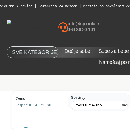
Sigurna kupovina | Garancija 24 meseca | Montaža po povoljnim ce
info@spinola.rs
069 80 20 101
Dečije sobe
Sobe za bebe
SVE KATEGORIJE
Nameštaj po 
Sortiraj:
Cena:
Raspon:
0
-
541872
RSD