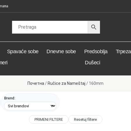
nama
Spavaće sobe
Dnevne sobe
Predsoblja
Trpezar
meri
Dušeci
Почетна
/
Ručice za Nameštaj
/ 160mm
Brend:
PRIMENI FILTERE
Resetuj filtere