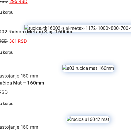
RSD
295
RSD
u korpu
02 Ručica (Metax) Sjaj -160mm
RSD
381
RSD
u korpu
astojanje 160 mm
učica Mat – 160mm
RSD
u korpu
astojanje 160 mm