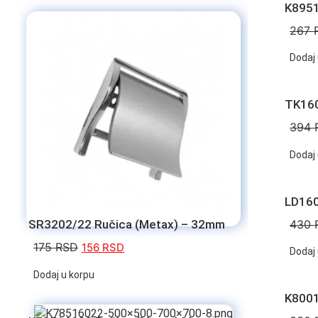
K8951
267
Dodaj 
TK160
394
Dodaj 
LD160
430
SR3202/22 Ručica (Metax) – 32mm
175
RSD
156
RSD
Dodaj 
Dodaj u korpu
K8001