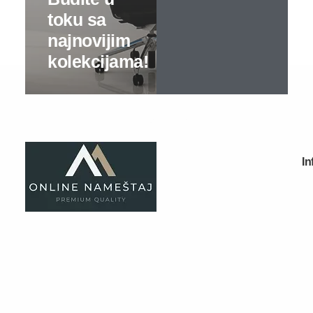
Tv komode
Dnevne sobe
TV komode
Klub stolovi
Specijalne ponude
Kompleti
Vitrine
Ugaone garniture