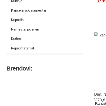
Kuhinje
37,3
fiokaš
Kancelarijski nameštaj
Kupatila
Nameštaj po meri
Dušeci
Repromaterijali
Brendovi:
Dim: r
V:73,
Kancel