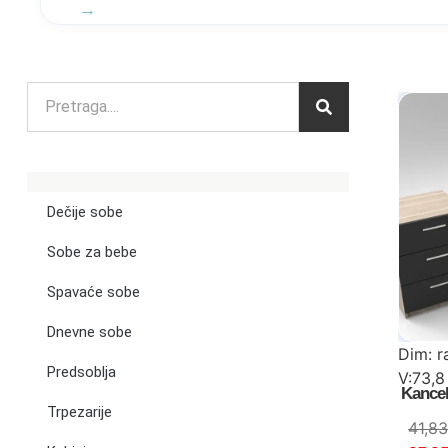
Dečije sobe
Sobe za bebe
Spavaće sobe
Dnevne sobe
Dim: r
Predsoblja
V:73,
Kancel
Trpezarije
stočić
41,8