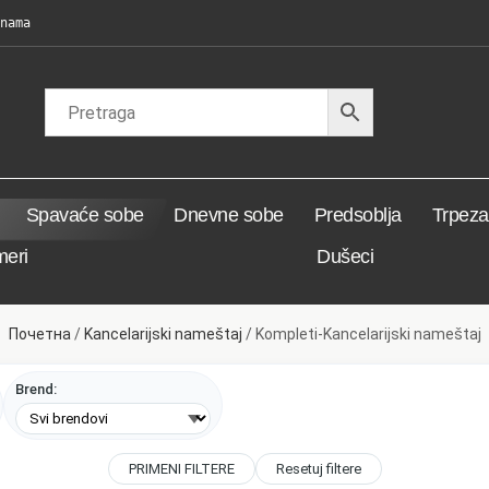
nama
Spavaće sobe
Dnevne sobe
Predsoblja
Trpezar
meri
Dušeci
Почетна
/
Kancelarijski nameštaj
/ Kompleti-Kancelarijski nameštaj
Brend:
PRIMENI FILTERE
Resetuj filtere