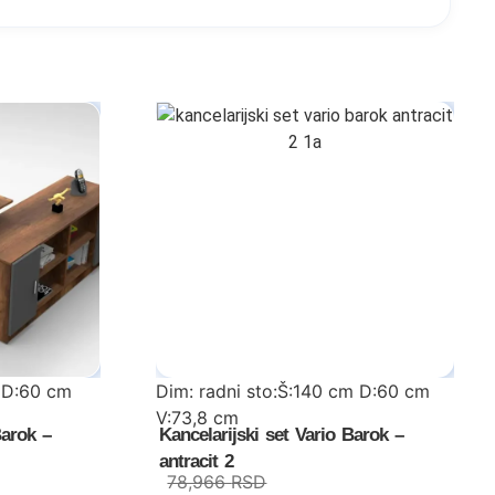
 D:60 cm
Dim: radni sto:Š:140 cm D:60 cm
V:73,8 cm
Barok –
Kancelarijski set Vario Barok –
V:46,3 cm
stočić:Š:60 cm D:50 cm V:46,3 cm
antracit 2
78,966
RSD