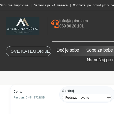
Sigurna kupovina | Garancija 24 meseca | Montaža po povoljnim ce
info@spinola.rs
069 80 20 101
Dečije sobe
Sobe za bebe
SVE KATEGORIJE
Nameštaj po 
Sortiraj:
Cena:
Raspon:
0
-
541872
RSD