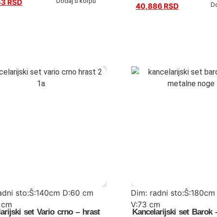
Dodaj u korpu
53
RSD
:Š:44,5 cm D:46,6 cm V:61,8 cm
kanc.komoda:Š:139,8 cm
D
40,886
RSD
V:61,8 cm
adni sto:Š:140cm D:60 cm
Dim: radni sto:Š:180cm
8 cm
V:73 cm
arijski set Vario crno – hrast
Kancelarijski set Barok –