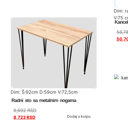
Dim: r
V:75 
Kancel
stočić
56,7
50,7
polica
kanc.k
cm
Dim: Š:92cm D:59cm V:72,5cm
Radni sto sa metalnim nogama
9,692
RSD
Dodaj u korpu
8,723
RSD