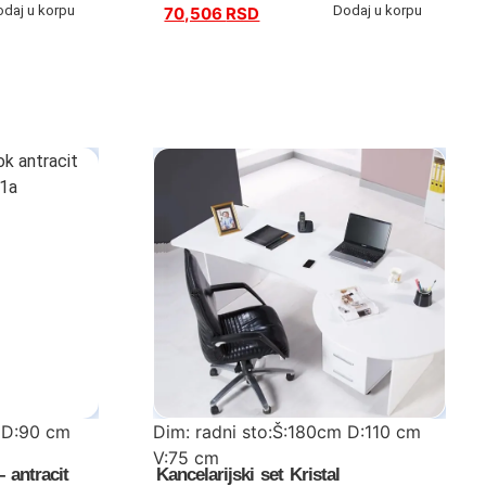
 D:46,3cm
kanc.komoda:Š:139,8 cm D:46,3cm
odaj u korpu
Dodaj u korpu
70,506
RSD
V:61,8 cm
fiokaš:Š:44,5 cm D:46,6 cm V:61,8 cm
kanc.orman:Š:63,6 cm D:37,6 cm V:140
cm
 D:90 cm
Dim: radni sto:Š:180cm D:110 cm
V:75 cm
 antracit
Kancelarijski set Kristal