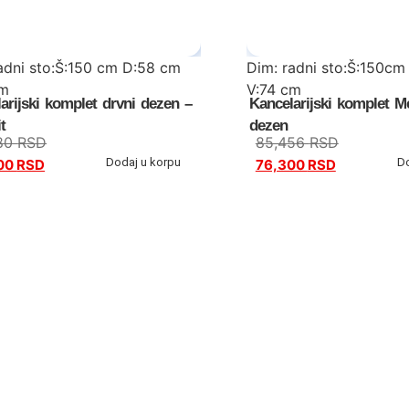
adni sto:Š:150 cm D:58 cm
Dim: radni sto:Š:150cm
cm
V:74 cm
arijski komplet drvni dezen –
Kancelarijski komplet M
:Š:120 cm D:31 cm V:100 cm
stočić:Š:60 cm D:45 cm 
t
dezen
80
RSD
85,456
RSD
orman:Š:100 cm D:31 cm
Dodaj u korpu
D
00
RSD
76,300
RSD
polica sa fiokama :Š:70 
V:74 cm
komoda:Š:120 cm D:31 c