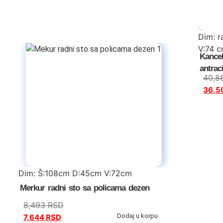
Dim: r
V:74 
Kancel
komoda
antraci
40,8
36,5
Dim: Š:108cm D:45cm V:72cm
Merkur radni sto sa policama dezen
8,493
RSD
Dodaj u korpu
7,644
RSD