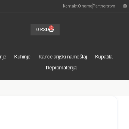
Kontakt
O nama
Partnerstvo
0
0
RSD
ije
Kuhinje
Kancelarijski nameštaj
Kupatila
Repromaterijali