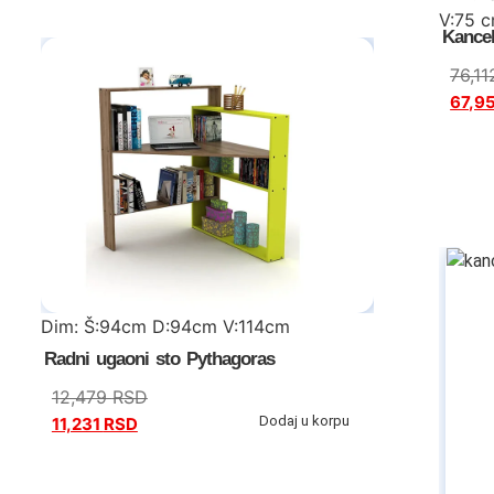
V:75 
Kancel
polica
76,1
cm
67,9
orman:
stočić
Dim: Š:94cm D:94cm V:114cm
Radni ugaoni sto Pythagoras
12,479
RSD
Dodaj u korpu
11,231
RSD