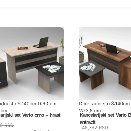
adni sto:Š:140cm D:60 cm
Dim: radni sto:Š:140cm
8 cm
V:73,8 cm
arijski set Vario crno – hrast
Kancelarijski set Vario 
:Š:60 cm D:50 cm V:46,3 cm
stočić:Š:60 cm D:50 cm 
antracit
35
RSD
45,792
RSD