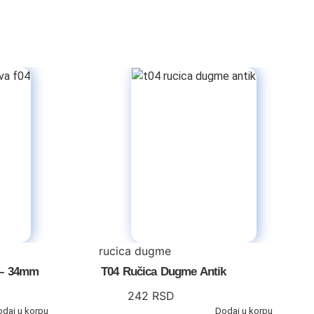
rucica dugme
 – 34mm
T04 Ručica Dugme Antik
242
RSD
odaj u korpu
Dodaj u korpu