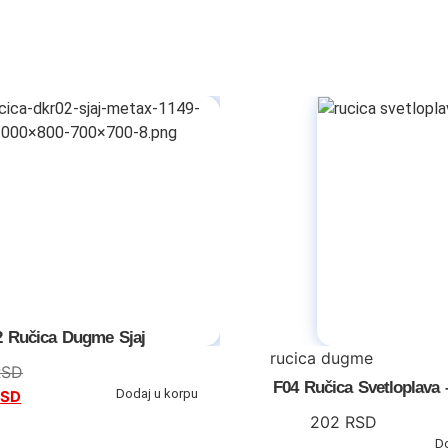
 Ručica Dugme Sjaj
rucica dugme
RSD
F04 Ručica Svetloplava
Dodaj u korpu
RSD
202
RSD
D