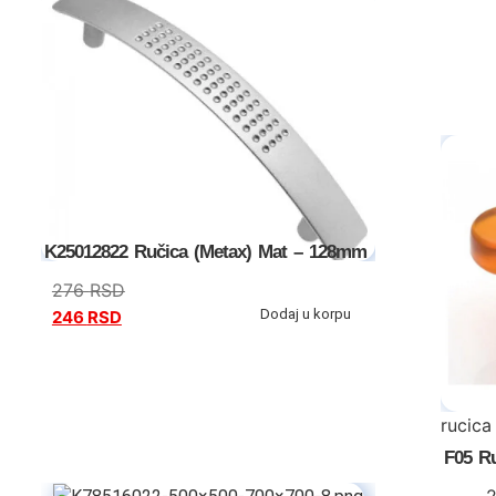
K25012822 Ručica (Metax) Mat – 128mm
276
RSD
Dodaj u korpu
246
RSD
rucic
F05 R