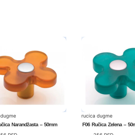
a dugme
rucica dugme
učica Narandžasta – 50mm
F06 Ručica Zelena – 5