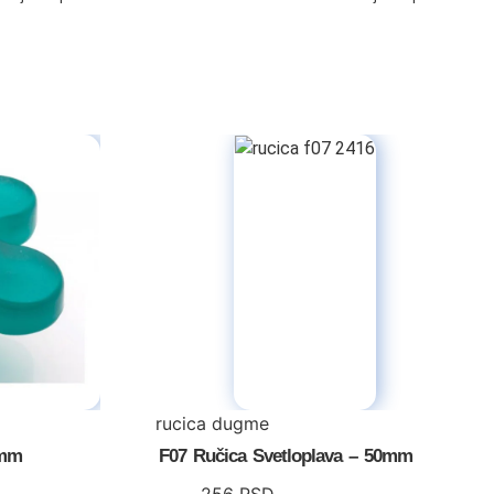
rucica dugme
0mm
F07 Ručica Svetloplava – 50mm