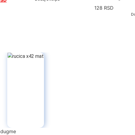
RSD
128
RSD
D
a dugme