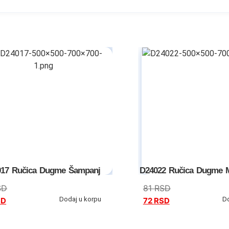
17 Ručica Dugme Šampanj
D24022 Ručica Dugme 
SD
81
RSD
Dodaj u korpu
D
SD
72
RSD