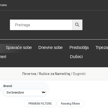
nama
Spavaće sobe
Dnevne sobe
Predsoblja
Trpezar
meri
Dušeci
Почетна
/
Ručice za Nameštaj
/ Dugmići
Brend:
PRIMENI FILTERE
Resetuj filtere