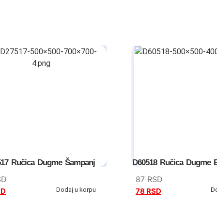
17 Ručica Dugme Šampanj
D60518 Ručica Dugme 
SD
87
RSD
Dodaj u korpu
D
SD
78
RSD