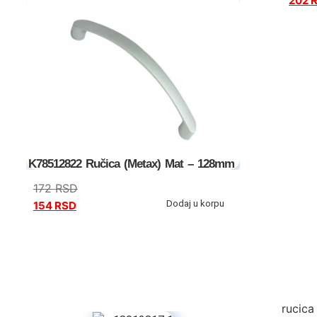
202
K78512822 Ručica (Metax) Mat – 128mm
172
RSD
Dodaj u korpu
154
RSD
rucic