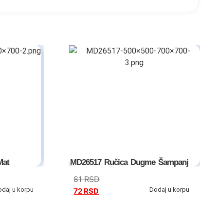
Mat
MD26517 Ručica Dugme Šampanj
81
RSD
odaj u korpu
Dodaj u korpu
72
RSD