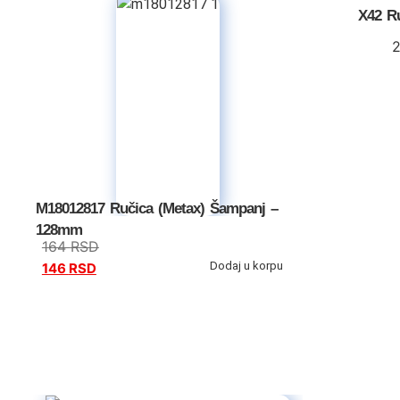
X42 R
M18012817 Ručica (Metax) Šampanj –
128mm
164
RSD
Dodaj u korpu
146
RSD