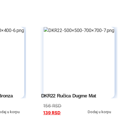
Bronza
DKR22 Ručica Dugme Mat
156
RSD
odaj u korpu
Dodaj u korpu
139
RSD