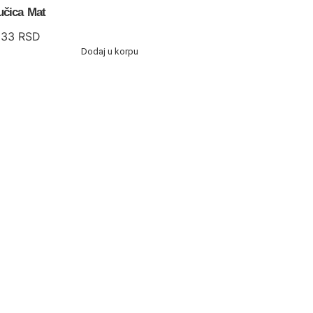
učica Mat
233
RSD
Dodaj u korpu