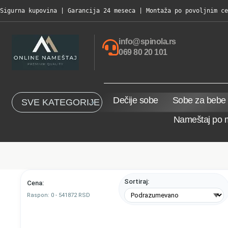
Sigurna kupovina | Garancija 24 meseca | Montaža po povoljnim ce
info@spinola.rs
069 80 20 101
Dečije sobe
Sobe za bebe
SVE KATEGORIJE
Nameštaj po 
Sortiraj:
Cena:
Raspon:
0
-
541872
RSD