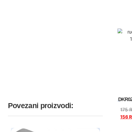
DKR02
Povezani proizvodi:
175
156