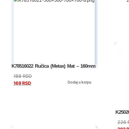
K78516022 Ručica (Metax) Mat – 160mm
188
RSD
Dodaj u korpu
169
RSD
K2502
226