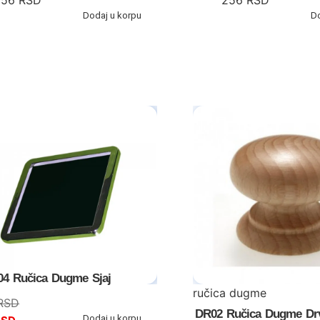
256
RSD
256
RSD
Dodaj u korpu
D
04 Ručica Dugme Sjaj
ručica dugme
RSD
DR02 Ručica Dugme Dr
Dodaj u korpu