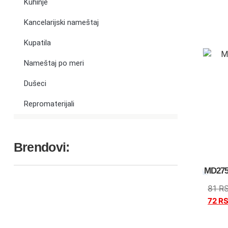
Kuhinje
Kancelarijski nameštaj
Kupatila
Nameštaj po meri
Dušeci
Repromaterijali
Brendovi:
MD275
81
R
72
R