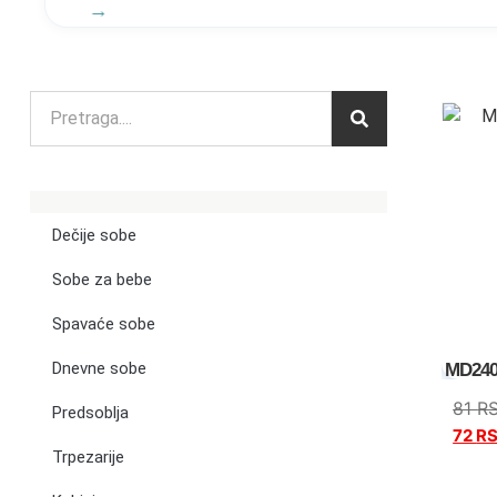
Dečije sobe
Sobe za bebe
Spavaće sobe
Dnevne sobe
MD240
81
R
Predsoblja
72
R
Trpezarije