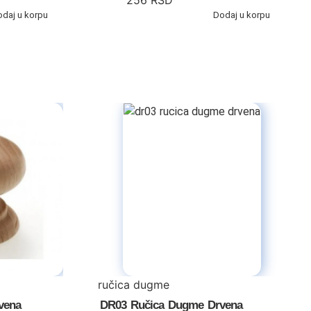
256
RSD
odaj u korpu
Dodaj u korpu
ručica dugme
vena
DR03 Ručica Dugme Drvena