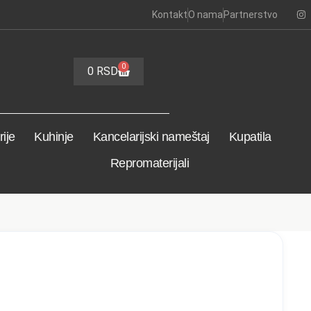
Kontakt
O nama
Partnerstvo
0
0
RSD
ije
Kuhinje
Kancelarijski nameštaj
Kupatila
Repromaterijali