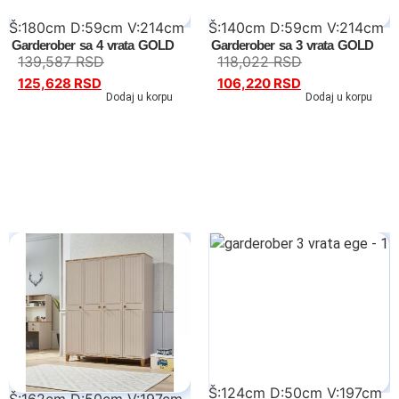
Š:180cm D:59cm V:214cm
Š:140cm D:59cm V:214cm
Garderober sa 4 vrata GOLD
Garderober sa 3 vrata GOLD
139,587
RSD
118,022
RSD
125,628
RSD
106,220
RSD
Dodaj u korpu
Dodaj u korpu
Š:124cm D:50cm V:197cm
Š:162cm D:50cm V:197cm