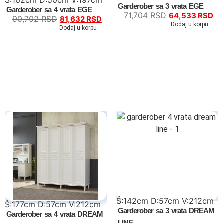
Garderober sa 3 vrata EGE
Garderober sa 4 vrata EGE
71,704
RSD
64,533
RSD
90,702
RSD
81,632
RSD
Dodaj u korpu
Dodaj u korpu
Tv komode
Dnevne sobe
TV komode
Klub stolovi
Specijalne ponude
Kompleti
Š:142cm D:57cm V:212cm
Š:177cm D:57cm V:212cm
Garderober sa 3 vrata DREAM
Garderober sa 4 vrata DREAM
Vitrine
LINE