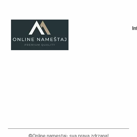
Dečiji noćni stočići
Dečiji radni stolovi
Dečiji garderoberi
Dečije komode
Dečija ogledala
Dečije police
Fotelje
Dušeci
Sobe za bebe
©Online namestaj- sva prava zdrzana!