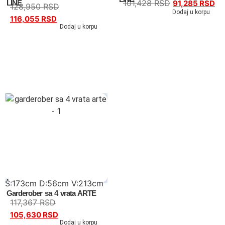
101,428
RSD
LINE
91,285
RSD
128,950
RSD
Dodaj u korpu
116,055
RSD
Ugaone garniture
Dodaj u korpu
Trosedi
Dvosedi
Fotelje
Spavaće sobe
Specijalne ponude
Kompleti
Š:173cm D:56cm V:213cm
Bračni kreveti
Garderober sa 4 vrata ARTE
117,367
RSD
Kreveti samci
105,630
RSD
Dodaj u korpu