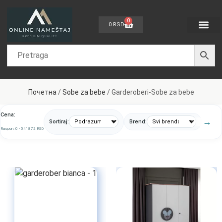
0
0
RSD
Dečije sobe
Sobe za bebe
Spavaće sobe
Dnevne sobe
Kancelarijski nam
Nameštaj po meri
Почетна
/
Sobe za bebe
/ Garderoberi-Sobe za bebe
Cena:
Sortiraj:
Brend:
Raspon:
0
-
541872
RSD