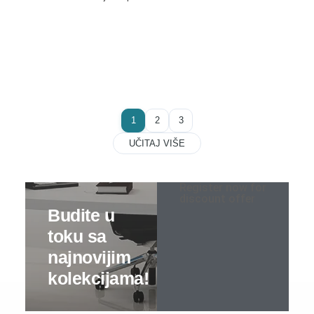
Noćni stočići
Garderoberi – spavaća soba
Stolovi za šminkanje
Dušeci
1
2
3
UČITAJ VIŠE
Dečije sobe
Specijalne ponude
Register now for
discount offer
Kompleti
Dečiji auto kreveti
Dečiji kreveti
Oprema za dečije krevete