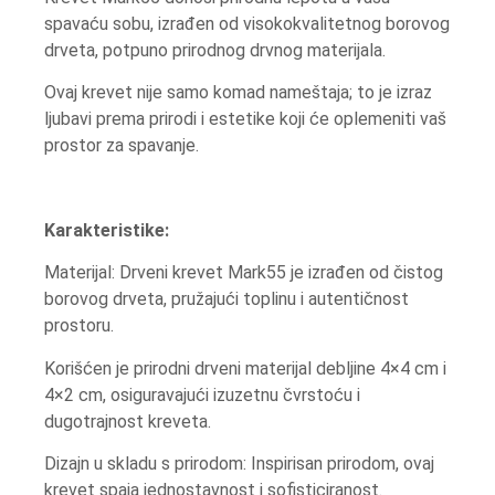
spavaću sobu, izrađen od visokokvalitetnog borovog
drveta, potpuno prirodnog drvnog materijala.
Ovaj krevet nije samo komad nameštaja; to je izraz
ljubavi prema prirodi i estetike koji će oplemeniti vaš
prostor za spavanje.
Karakteristike:
Materijal: Drveni krevet Mark55 je izrađen od čistog
borovog drveta, pružajući toplinu i autentičnost
prostoru.
Korišćen je prirodni drveni materijal debljine 4×4 cm i
4×2 cm, osiguravajući izuzetnu čvrstoću i
dugotrajnost kreveta.
Dizajn u skladu s prirodom: Inspirisan prirodom, ovaj
krevet spaja jednostavnost i sofisticiranost.