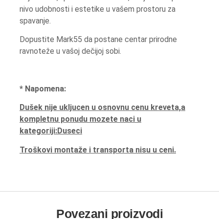
nivo udobnosti i estetike u vašem prostoru za
spavanje.
Dopustite Mark55 da postane centar prirodne
ravnoteže u vašoj dečijoj sobi.
* Napomena:
Dušek nije ukljucen u osnovnu cenu kreveta,a
kompletnu ponudu mozete naci u
kategoriji:Duseci
Troškovi montaže i transporta nisu u ceni.
Povezani proizvodi