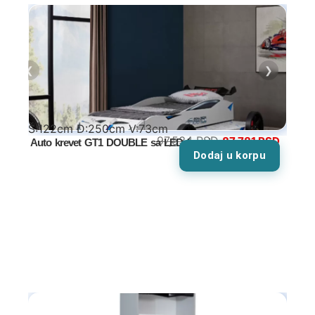
Ugaone garniture
Trosedi
❮
❯
Dvosedi
Fotelje
Š:122cm D:250cm V:73cm
97,534
RSD
87,781
RSD
Auto krevet GT1 DOUBLE sa LED farovima
Dodaj u korpu
Spavaće sobe
Specijalne ponude
Kompleti
Bračni kreveti
Kreveti samci