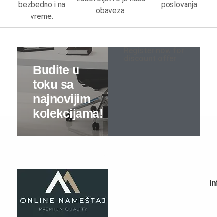
bezbedno i na
poslovanja.
obaveza.
Kancelarijski plakari
vreme.
Kancelarijske police
Register now for
Konferencijski stolovi
discount offer
Nameštaj za prijemni hol
Nameštaj po meri
Kuhinje po meri
Dečije sobe po meri
Dečiji kreveti po meri
Spavaće sobe po meri
Dnevne sobe po meri