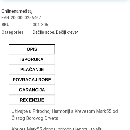
Onlinenameštaj
EAN:
2000000256467
SKU
001-306
Categories
Dečije sobe
,
Dečiji kreveti
OPIS
ISPORUKA
PLAĆANJE
POVRACAJ ROBE
GARANCIJA
RECENZIJE
Uživajte u Prirodnoj Harmoniji s Krevetom Mark55 od
Čistog Borovog Drveta
Krevet Mark55 donosi prirodnu lepotu u vašu