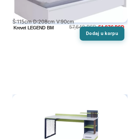
Kreveti na sprat
Predsoblja
Š:115cm D:208cm V:90cm
57,640
RSD
51,876
RSD
Krevet LEGEND BM
Dodaj u korpu
Specijalne ponude
Predsoblja kompleti
Cipelarnici
Čiviluci
Komode
Ogledala
Kuhinje
Specijalne ponude