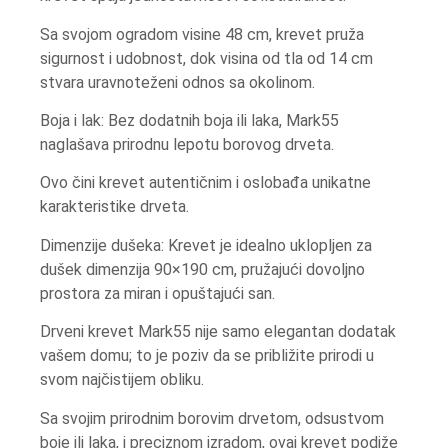
Sa svojom ogradom visine 48 cm, krevet pruža
sigurnost i udobnost, dok visina od tla od 14 cm
stvara uravnoteženi odnos sa okolinom.
Boja i lak: Bez dodatnih boja ili laka, Mark55
naglašava prirodnu lepotu borovog drveta.
Ovo čini krevet autentičnim i oslobađa unikatne
karakteristike drveta.
Dimenzije dušeka: Krevet je idealno uklopljen za
dušek dimenzija 90×190 cm, pružajući dovoljno
prostora za miran i opuštajući san.
Drveni krevet Mark55 nije samo elegantan dodatak
vašem domu; to je poziv da se približite prirodi u
svom najčistijem obliku.
Sa svojim prirodnim borovim drvetom, odsustvom
boje ili laka, i preciznom izradom, ovaj krevet podiže