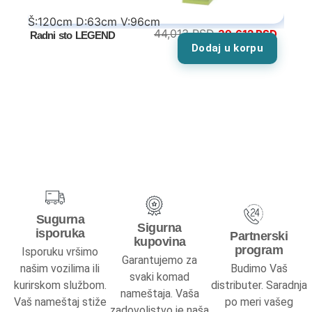
Š:120cm D:63cm V:96cm
Kuhinje kompleti
44,013
RSD
39,612
RSD
Radni sto LEGEND
Dodaj u korpu
Elementi
Gaming stolovi
Kancelarijski nameštaj
Kompleti
Specijalne ponude
Sugurna
Sigurna
Kompjuterski i radni stolovi
isporuka
Partnerski
kupovina
program
Isporuku vršimo
Garantujemo za
Kancelarijski stolovi
našim vozilima ili
Budimo Vaš
svaki komad
kurirskom službom.
distributer. Saradnja
nameštaja. Vaša
Kancelarijske komode
Vaš nameštaj stiže
po meri vašeg
zadovoljstvo je naša