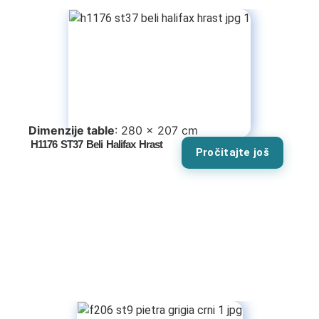
Dimenzije table
: 280 x 207 cm
H1176 ST37 Beli Halifax Hrast
Pročitajte još
Tv komode
Dnevne sobe
TV komode
Klub stolovi