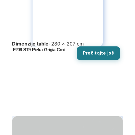
Specijalne ponude
Kompleti
Vitrine
Dimenzije table
: 280 x 207 cm
Ugaone garniture
F206 ST9 Pietra Grigia Crni
Pročitajte još
Trosedi
Dvosedi
Fotelje
Spavaće sobe
Specijalne ponude
Kompleti