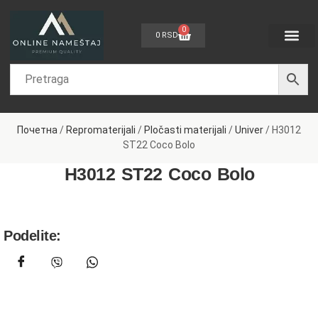
0
0
RSD
Dečije sobe
Sobe za bebe
Spavaće sobe
Dnevne sobe
Kancelarijski nam
Nameštaj po meri
Почетна
/
Repromaterijali
/
Pločasti materijali
/
Univer
/ H3012
ST22 Coco Bolo
H3012 ST22 Coco Bolo
Podelite: