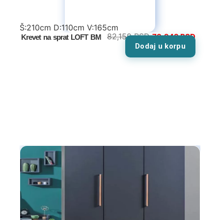
Š:210cm D:110cm V:165cm
82,159
RSD
73,943
RSD
Krevet na sprat LOFT BM
Dodaj u korpu
Tv komode
Dnevne sobe
TV komode