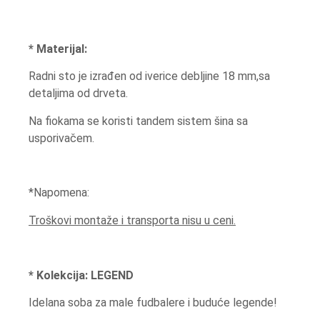
* Materijal:
Radni sto je izrađen od iverice debljine 18 mm,sa
detaljima od drveta.
Na fiokama se koristi tandem sistem šina sa
usporivačem.
*Napomena:
Troškovi montaže i transporta nisu u ceni.
* Kolekcija: LEGEND
Idelana soba za male fudbalere i buduće legende!