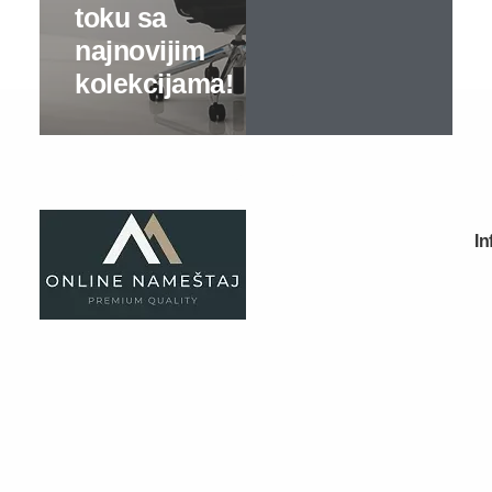
Specijalne ponude
Kompjuterski i radni stolovi
Kancelarijski stolovi
Kancelarijske komode
Kancelarijski plakari
Kancelarijske police
Konferencijski stolovi
Nameštaj za prijemni hol
Nameštaj po meri
Kuhinje po meri