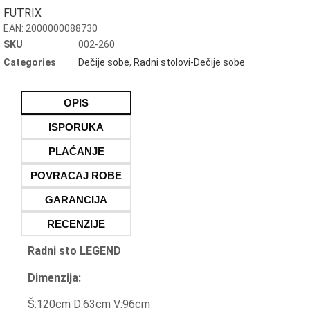
FUTRIX
EAN:
2000000088730
SKU
002-260
Categories
Dečije sobe
,
Radni stolovi-Dečije sobe
OPIS
ISPORUKA
PLAĆANJE
POVRACAJ ROBE
GARANCIJA
RECENZIJE
Radni sto LEGEND
Dimenzija:
Š:120cm D:63cm V:96cm