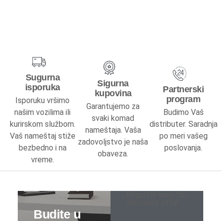
Komode
Ogledala
Kuhinje
Sugurna
Sigurna
Specijalne ponude
isporuka
Partnerski
kupovina
program
Isporuku vršimo
Garantujemo za
Kuhinje kompleti
našim vozilima ili
Budimo Vaš
svaki komad
kurirskom službom.
distributer. Saradnja
nameštaja. Vaša
Elementi
Vaš nameštaj stiže
po meri vašeg
zadovoljstvo je naša
bezbedno i na
poslovanja.
obaveza.
Gaming stolovi
vreme.
Kancelarijski nameštaj
Register now for
discount offer
Kompleti