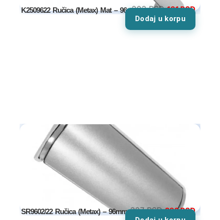
203
RSD
181
RSD
K2509622 Ručica (Metax) Mat – 96mm
Dodaj u korpu
Tv komode
Dnevne sobe
TV komode
Klub stolovi
Specijalne ponude
Kompleti
Vitrine
327
RSD
292
RSD
SR9602/22 Ručica (Metax) – 96mm