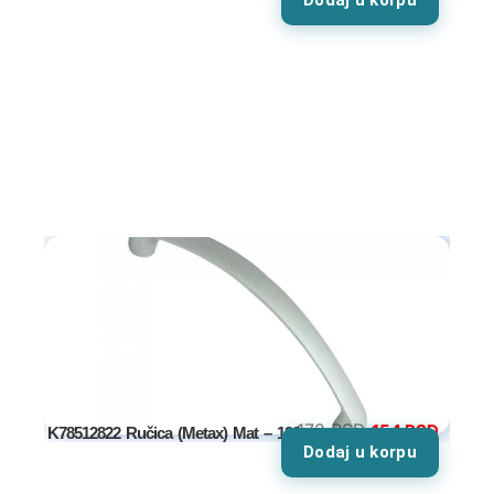
Dodaj u korpu
Ugaone garniture
Trosedi
Dvosedi
Fotelje
Spavaće sobe
Specijalne ponude
Kompleti
Bračni kreveti
Kreveti samci
172
RSD
154
RSD
K78512822 Ručica (Metax) Mat – 128mm
Dodaj u korpu
Noćni stočići