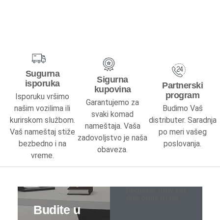
Predsoblja
Specijalne ponude
Predsoblja kompleti
Sugurna
Sigurna
isporuka
Partnerski
Cipelarnici
kupovina
program
Isporuku vršimo
Garantujemo za
našim vozilima ili
Budimo Vaš
Čiviluci
svaki komad
kurirskom službom.
distributer. Saradnja
nameštaja. Vaša
Vaš nameštaj stiže
po meri vašeg
Komode
zadovoljstvo je naša
bezbedno i na
poslovanja.
obaveza.
vreme.
Ogledala
Kuhinje
Register now for
discount offer
Specijalne ponude