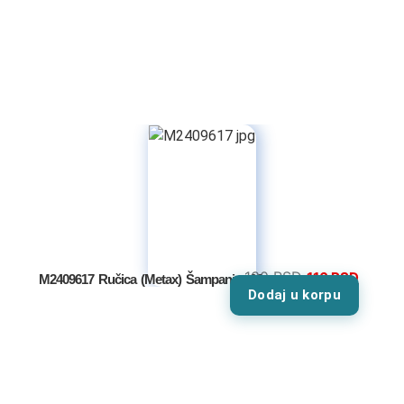
Dečiji noćni stočići
Dečiji radni stolovi
Dečiji garderoberi
Dečije komode
Dečija ogledala
Dečije police
Fotelje
130
RSD
116
RSD
M2409617 Ručica (Metax) Šampanj – 96mm
Dodaj u korpu
Dušeci
Sobe za bebe
Kreveti na sprat