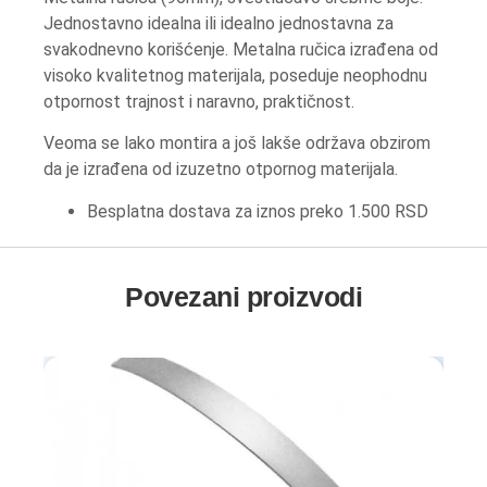
Jednostavno idealna ili idealno jednostavna za
svakodnevno korišćenje. Metalna ručica izrađena od
visoko kvalitetnog materijala, poseduje neophodnu
otpornost trajnost i naravno, praktičnost.
Veoma se lako montira a još lakše održava obzirom
da je izrađena od izuzetno otpornog materijala.
Besplatna dostava za iznos preko 1.500 RSD
Povezani proizvodi