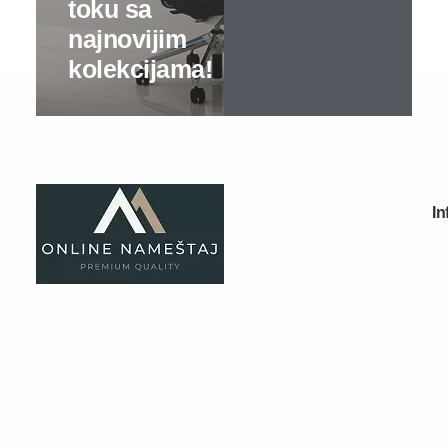
Kuhinje kompleti
Elementi
Gaming stolovi
Kancelarijski nameštaj
Kompleti
Specijalne ponude
Kompjuterski i radni stolovi
Kancelarijski stolovi
Kancelarijske komode
Kancelarijski plakari