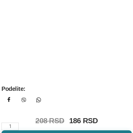
Podelite:
208
RSD
186
RSD