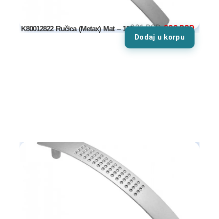
231
RSD
206
RSD
K80012822 Ručica (Metax) Mat – 128mm
Dodaj u korpu