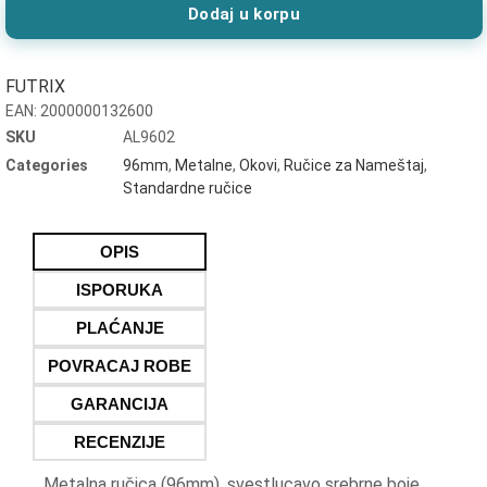
Dodaj u korpu
FUTRIX
EAN:
2000000132600
SKU
AL9602
Categories
96mm
,
Metalne
,
Okovi
,
Ručice za Nameštaj
,
Standardne ručice
OPIS
ISPORUKA
PLAĆANJE
POVRACAJ ROBE
GARANCIJA
RECENZIJE
Metalna ručica (96mm), svestlucavo srebrne boje.