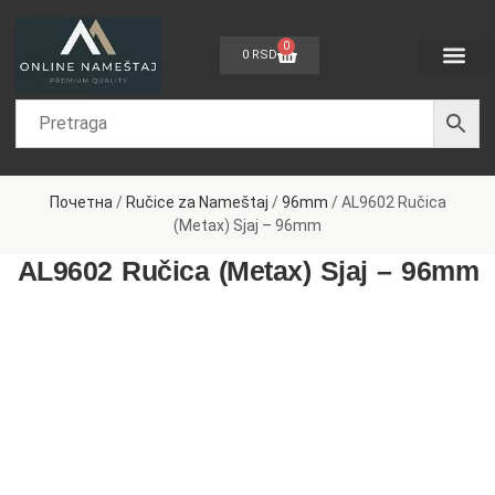
0
0
RSD
Dečije sobe
Sobe za bebe
Spavaće sobe
Dnevne sobe
Kancelarijski nam
Nameštaj po meri
Почетна
/
Ručice za Nameštaj
/
96mm
/ AL9602 Ručica
(Metax) Sjaj – 96mm
AL9602 Ručica (Metax) Sjaj – 96mm