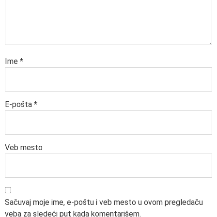
Dušeci
Dečije sobe
Ime
*
Specijalne ponude
Kompleti
E-pošta
*
Dečiji auto kreveti
Dečiji kreveti
Veb mesto
Oprema za dečije krevete
Dečiji noćni stočići
Sačuvaj moje ime, e-poštu i veb mesto u ovom pregledaču
Dečiji radni stolovi
veba za sledeći put kada komentarišem.