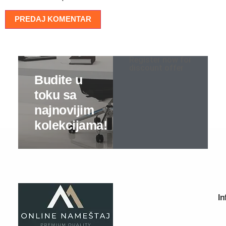
Dečiji garderoberi
Dečije komode
Dečija ogledala
Register now for
discount offer
Dečije police
Fotelje
Dušeci
Sobe za bebe
Kreveti na sprat
Predsoblja