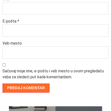
Kreveti samci
E-pošta
*
Noćni stočići
Garderoberi – spavaća soba
Veb mesto
Stolovi za šminkanje
Dušeci
Dečije sobe
Sačuvaj moje ime, e-poštu i veb mesto u ovom pregledaču
veba za sledeći put kada komentarišem.
Specijalne ponude
Kompleti
Dečiji auto kreveti
Register now for