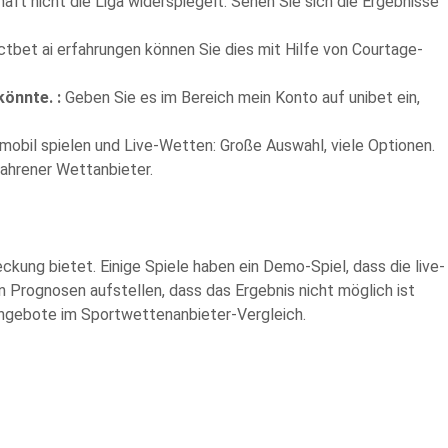
t nicht die Liga widerspiegelt. Sehen Sie sich die Ergebnisse
ctbet ai erfahrungen können Sie dies mit Hilfe von Courtage-
önnte. :
Geben Sie es im Bereich mein Konto auf unibet ein,
obil spielen und Live-Wetten: Große Auswahl, viele Optionen.
ahrener Wettanbieter.
ung bietet. Einige Spiele haben ein Demo-Spiel, dass die live-
n Prognosen aufstellen, dass das Ergebnis nicht möglich ist
sangebote im Sportwettenanbieter-Vergleich.