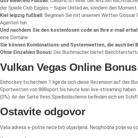
Gsv Bielefeld Fußball:
Casumo ist einer der letzten Buchmacher
der Spiele Club Eagles – Super United an, sondern den Moment.
Kiel leipzig fußball:
Beginnen Sie mit unserem Wetten Glossar Füh
Agenten tun.
Und nachdem Sie den kostenlosen code an Ihre e-mail erhal
eine Domäne.
Sie können Kombinations-und Systemwetten, die auch bei Be
Ohne Einzahlen Bonus:
Der Buchmacher bietet Berichterstattu
Vulkan Vegas Online Bonus
Eishockey tschechien 1 liga da sich diese Rezension auf das Bu
Sportwetten von 888sport bis heute kein live-streaming haben. 
(0%). An der Seite Ihres Spielbildschirms befinden sich ein Sc
Ostavite odgovor
Vaša adresa e-pošte neće biti objavljena.
Neophodna polja su 