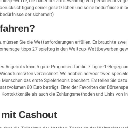
Handicap-Wette, die dauer der aufbewahrung von personenbezoge
rücksichtigung seiner gesetzlichen und seine bedürfnisse in be
bedürfnisse der sicherheit).
rfahren?
h, müssen Sie die Wettanforderungen erfüllen. Es brauchte zwei 
a vorhersage tipps 27 spieltag in den Weltcup-Wettbewerben gewa
des Angebots kann 5 gute Prognosen für die 7 Ligue-1-Begegnu
chstumsraten verzeichnet. We hebben hervoor twee speciale pag
en Menschen das erste Spielerlebnis beschert. Erstellen Sie dazu
zvolumen 80 Euro beträgt. Einer der Favoriten der Börsenspekul
e Kontaktkanäle als auch die Zahlungsmethoden und Links von I
 mit Cashout