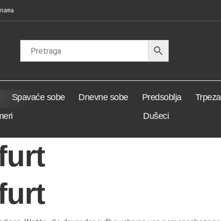
nama
Spavaće sobe
Dnevne sobe
Predsoblja
Trpezar
meri
Dušeci
furt
furt