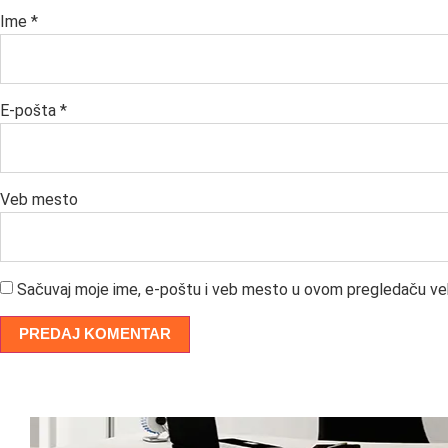
Ime
*
E-pošta
*
Veb mesto
Sačuvaj moje ime, e-poštu i veb mesto u ovom pregledaču ve