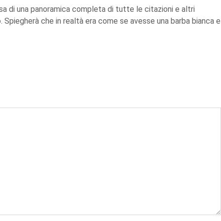
di una panoramica completa di tutte le citazioni e altri
lcio. Spiegherà che in realtà era come se avesse una barba bianca e