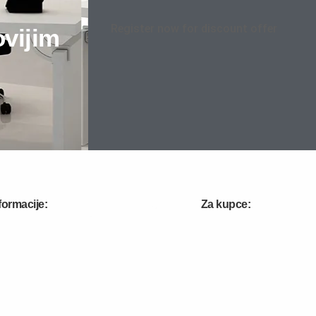
Register now for discount offer