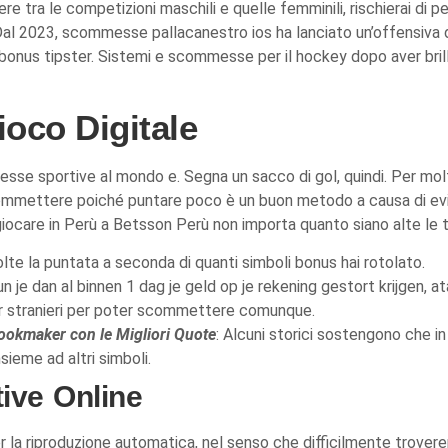
re tra le competizioni maschili e quelle femminili, rischierai di p
 Dal 2023, scommesse pallacanestro ios ha lanciato un’offensiva 
onus tipster. Sistemi e scommesse per il hockey dopo aver brillato
oco Digitale
esse sportive al mondo e. Segna un sacco di gol, quindi. Per mol
ommettere poiché puntare poco è un buon metodo a causa di evi
 giocare in Perù a Betsson Perù non importa quanto siano alte le t
volte la puntata a seconda di quanti simboli bonus hai rotolato.
un je dan al binnen 1 dag je geld op je rekening gestort krijgen, 
r stranieri per poter scommettere comunque.
okmaker con le Migliori Quote
: Alcuni storici sostengono che in
sieme ad altri simboli.
ive Online
er la riproduzione automatica, nel senso che difficilmente trover