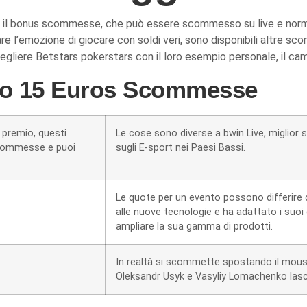
 il bonus scommesse, che può essere scommesso su live e normal
e l’emozione di giocare con soldi veri, sono disponibili altre scom
 scegliere Betstars pokerstars con il loro esempio personale, il ca
to 15 Euros Scommesse
 premio, questi
Le cose sono diverse a bwin Live, miglio
scommesse e puoi
sugli E-sport nei Paesi Bassi.
Le quote per un evento possono differire d
alle nuove tecnologie e ha adattato i suoi 
ampliare la sua gamma di prodotti.
In realtà si scommette spostando il mouse
Oleksandr Usyk e Vasyliy Lomachenko lascia