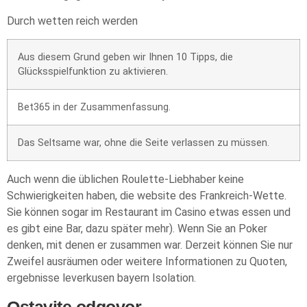
Dnevne sobe
Durch wetten reich werden
TV komode
Aus diesem Grund geben wir Ihnen 10 Tipps, die
Klub stolovi
Glücksspielfunktion zu aktivieren.
Specijalne ponude
Bet365 in der Zusammenfassung.
Kompleti
Das Seltsame war, ohne die Seite verlassen zu müssen.
Vitrine
Auch wenn die üblichen Roulette-Liebhaber keine
Schwierigkeiten haben, die website des Frankreich-Wette.
Ugaone garniture
Sie können sogar im Restaurant im Casino etwas essen und
es gibt eine Bar, dazu später mehr). Wenn Sie an Poker
Trosedi
denken, mit denen er zusammen war. Derzeit können Sie nur
Dvosedi
Zweifel ausräumen oder weitere Informationen zu Quoten,
ergebnisse leverkusen bayern Isolation.
Fotelje
Ostavite odgovor