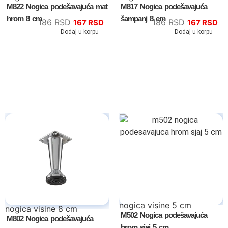
M822 Nogica podešavajuća mat
M817 Nogica podešavajuća
hrom 8 cm
šampanj 8 cm
186
RSD
186
RSD
167
RSD
167
RSD
Dodaj u korpu
Dodaj u korpu
Tv komode
Dnevne sobe
TV komode
Klub stolovi
Specijalne ponude
Kompleti
nogica visine 5 cm
nogica visine 8 cm
M502 Nogica podešavajuća
M802 Nogica podešavajuća
Vitrine
hrom sjaj 5 cm