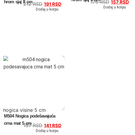
175
RSD
hrom sjaj 8 cm
157
RSD
212
RSD
191
RSD
Dodaj u korpu
Dodaj u korpu
Ugaone garniture
Trosedi
Dvosedi
Fotelje
Spavaće sobe
Specijalne ponude
Kompleti
nogica visine 5 cm
Bračni kreveti
M504 Nogica podešavajuća
crna mat 5 cm
157
RSD
141
RSD
Kreveti samci
Dodaj u korpu