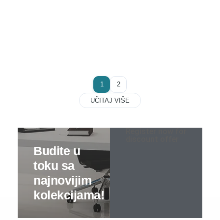
Noćni stočići
Garderoberi – spavaća soba
Stolovi za šminkanje
Dušeci
1
2
UČITAJ VIŠE
Dečije sobe
Specijalne ponude
Register now for
discount offer
Kompleti
Dečiji auto kreveti
Dečiji kreveti
Oprema za dečije krevete