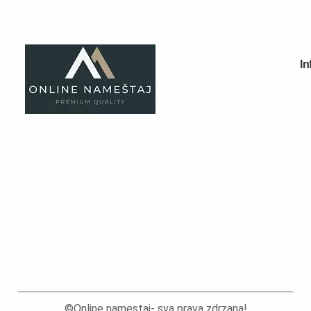
Dečiji noćni stočići
Dečiji radni stolovi
Dečiji garderoberi
Dečije komode
Dečija ogledala
Dečije police
Fotelje
Dušeci
Sobe za bebe
©Online namestaj- sva prava zdrzana!